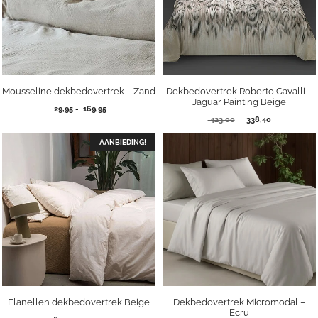
Mousseline dekbedovertrek – Zand
Dekbedovertrek Roberto Cavalli –
Jaguar Painting Beige
Prijsklasse:
29,95
-
169,95
Oorspronkelijke
Huidige
29,95
423,00
338,40
prijs
prijs
tot
was:
is:
AANBIEDING!
169,95
423,00.
338,40.
Flanellen dekbedovertrek Beige
Dekbedovertrek Micromodal –
Ecru