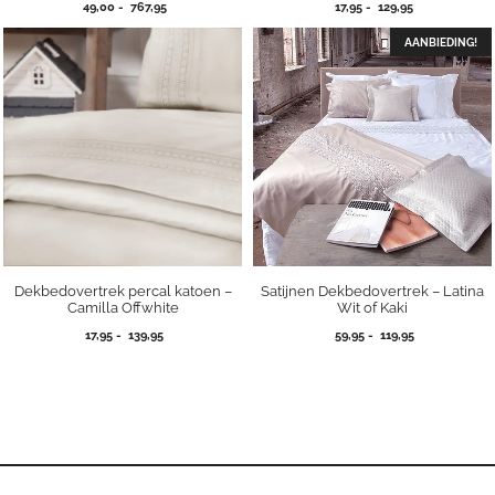
Prijsklasse:
Prijsklasse:
49,00
-
767,95
17,95
-
129,95
49,00
17,95
tot
tot
AANBIEDING!
767,95
129,95
Dekbedovertrek percal katoen –
Satijnen Dekbedovertrek – Latina
Camilla Offwhite
Wit of Kaki
Prijsklasse:
Prijsklasse:
17,95
-
139,95
59,95
-
119,95
17,95
59,95
tot
tot
139,95
119,95