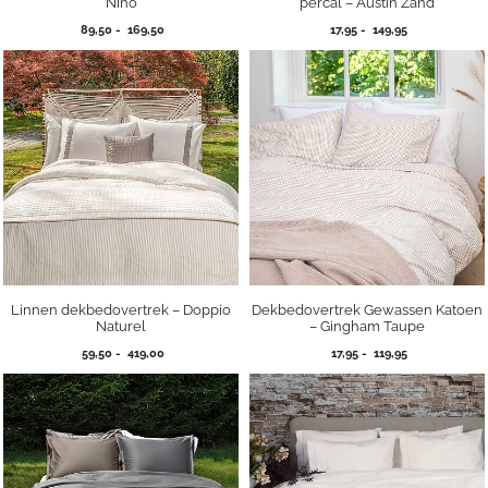
Nino
percal – Austin Zand
Prijsklasse:
Prijsklasse:
89,50
-
169,50
17,95
-
149,95
89,50
17,95
tot
tot
169,50
149,95
Linnen dekbedovertrek – Doppio
Dekbedovertrek Gewassen Katoen
Naturel
– Gingham Taupe
Prijsklasse:
Prijsklasse:
59,50
-
419,00
17,95
-
119,95
59,50
17,95
tot
tot
419,00
119,95