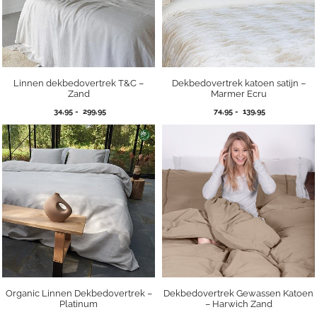
Linnen dekbedovertrek T&C –
Dekbedovertrek katoen satijn –
Zand
Marmer Ecru
Prijsklasse:
Prijsklasse:
34,95
-
299,95
74,95
-
139,95
34,95
74,95
tot
tot
299,95
139,95
Organic Linnen Dekbedovertrek –
Dekbedovertrek Gewassen Katoen
Platinum
– Harwich Zand