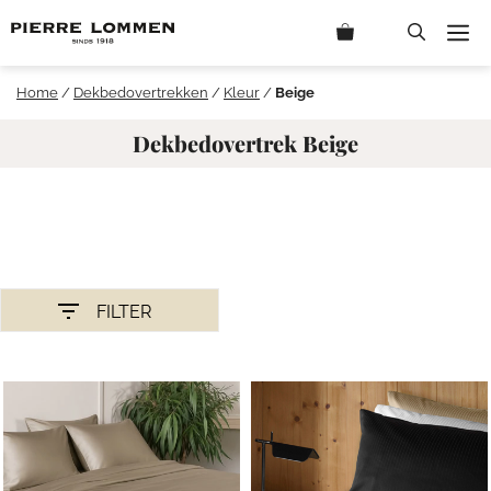
Ga
M
naar
de
inhoud
Home
/
Dekbedovertrekken
/
Kleur
/
Beige
Dekbedovertrek Beige
FILTER