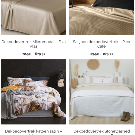
Dekbedovertrek Micromodal – Faia
Satijnen dekbedovertrek – Pico
Vlas
Café
Prijsklasse:
Prijsklasse:
72,50
-
679,50
29,50
-
275,00
72,50
29,50
tot
tot
679,50
275,00
Dekbedovertrek katoen satijn –
Dekbedovertrek Stonewashed