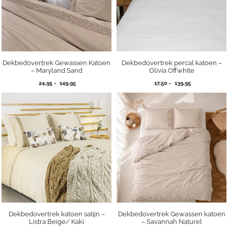
Dekbedovertrek Gewassen Katoen
Dekbedovertrek percal katoen –
– Maryland Sand
Olivia Offwhite
Prijsklasse:
Prijsklasse:
24,95
-
149,95
17,50
-
139,95
24,95
17,50
tot
tot
149,95
139,95
Dekbedovertrek katoen satijn –
Dekbedovertrek Gewassen katoen
Listra Beige/ Kaki
– Savannah Naturel