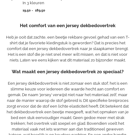
In 3 kleuren
Prijsklasse:
19,50
-
189,50
19,50
tot
189,50
Het comfort van een jersey dekbedovertrek
Heb je ooit dat zachte, een beetje rekbare gevoel gehad van een T-
shirt dat je favoriete kledingstuk is geworden? Dat is precies het
comfort dat een jersey dekbedovertrek naar je slaapkamer brengt.
Het is een stof die je niet snel meer wilt missen, en dat is niet voor
niets. Laten we eens kijken wat dit materiaal zo bijzonder maakt.
Wat maakt een jersey dekbedovertrek zo speciaal?
Een jersey dekbedovertrek is niet zomaar een stuk stof; het is een
slimme keuze voor iedereen die waarde hecht aan comfort en
gemak. De naam ‘jersey’ verwijst niet naar het materiaal zelf, maar
naar de manier waarop de stof gebreid is. Dit specifieke breiproces
zorgt ervoor dat de stof een lichte elasticiteit heeft. Dit betekent dat
het dekbedovertrek een beetje meegeeft, wat het opmaken van je
bed een stuk eenvoudiger maakt. Geen gedoe meer met strak
trekken; het overtrek valt soepel en glad. Bovendien voelt het
materiaal vaak net iets warmer aan dan traditioneel geweven
katoen, wat heerlijk is op koudere nachten. En een ander handig