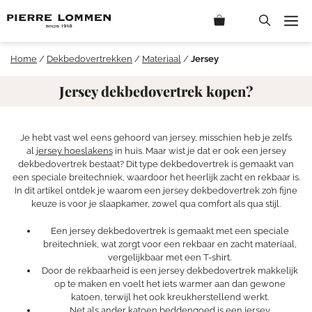
Ga
M
naar
de
inhoud
Home
/
Dekbedovertrekken
/
Materiaal
/
Jersey
Jersey dekbedovertrek kopen?
Je hebt vast wel eens gehoord van jersey, misschien heb je zelfs
al
jersey hoeslakens
in huis. Maar wist je dat er ook een jersey
dekbedovertrek bestaat? Dit type dekbedovertrek is gemaakt van
een speciale breitechniek, waardoor het heerlijk zacht en rekbaar is.
In dit artikel ontdek je waarom een jersey dekbedovertrek zo’n fijne
keuze is voor je slaapkamer, zowel qua comfort als qua stijl.
Een jersey dekbedovertrek is gemaakt met een speciale
breitechniek, wat zorgt voor een rekbaar en zacht materiaal,
vergelijkbaar met een T-shirt.
Door de rekbaarheid is een jersey dekbedovertrek makkelijk
op te maken en voelt het iets warmer aan dan gewone
katoen, terwijl het ook kreukherstellend werkt.
Net als ander katoen beddengoed is een jersey