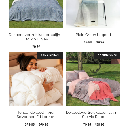
Dekbedovertrek katoen satijn –
Plaid Groen Legend
Stelvio Blauw
Oorspronkelijke
Huidige
69,50
19,95
29,50
prijs
prijs
was:
is:
AANBIEDING!
69,50.
AANBIEDING!
19,95.
Tencel dekbed – Vier
Dekbedovertrek katoen satijn –
Seizoenen Edition 101
Stelvio Rood
Prijsklasse:
Prijsklasse:
309,95
-
549,95
79,95
-
139,95
309,95
79,95