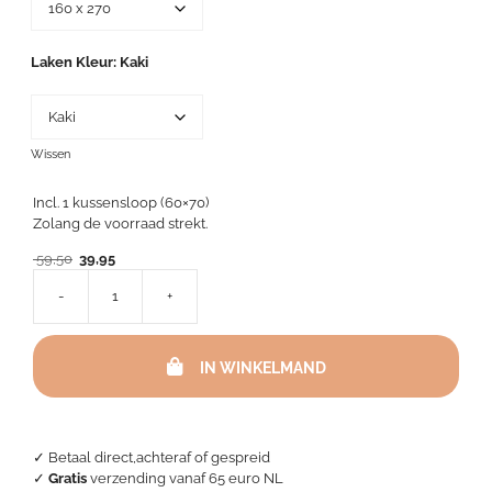
Laken Kleur
Kaki
Wissen
Incl. 1 kussensloop (60×70)
Zolang de voorraad strekt.
Oorspronkelijke
Huidige
59,50
39,95
prijs
prijs
-
+
was:
is:
Lakenset
59,50.
39,95.
-
Latina
IN WINKELMAND
Kaki
aantal
✓ Betaal direct,achteraf of gespreid
✓
Gratis
verzending vanaf 65 euro NL