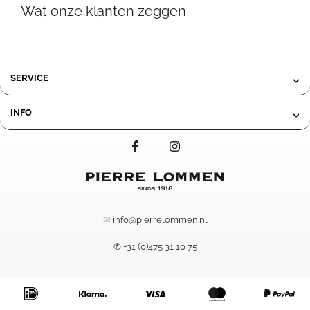
Wat onze klanten zeggen
tot
tot
549,95
139,95
SERVICE
INFO
✉
info@pierrelommen.nl
✆ +31 (0)475 31 10 75
39,95
-