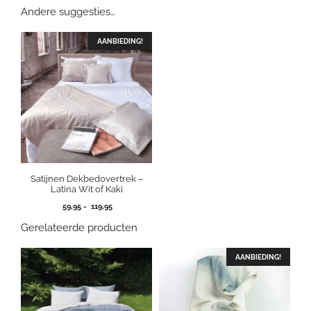
Andere suggesties…
AANBIEDING!
Satijnen Dekbedovertrek –
Latina Wit of Kaki
Prijsklasse:
59,95
-
119,95
59,95
Gerelateerde producten
tot
119,95
AANBIEDING!