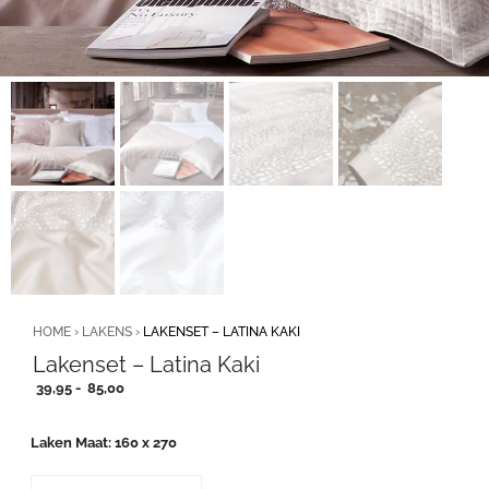
HOME
›
LAKENS
›
LAKENSET – LATINA KAKI
Lakenset – Latina Kaki
Prijsklasse:
39,95
-
85,00
39,95
tot
Laken Maat
160 x 270
85,00