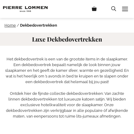
Ga
M
naar
de
inhoud
Home
/
Dekbedovertrekken
Luxe Dekbedovertrekken
Het dekbedovertrek is een van de grootste items in de slaapkamer.
Een dekbedovertrek bepaalt namelijk de look binnen jouw
slaapkamer en het geeft de kamer sfeer, warmte en gezelligheid. En
wat is het heerlijk om ’s avonds in bed te kruipen en te slapen onder
een dekbedovertrek dat helemaal bij jou past!
Ontdek hier de fijnste collectie dekbedovertrekken: Van zachte
linnen dekbedovertrekken tot luxueuze katoen satijn. Wij bieden
exclusieve hotelkwaliteit voor de slaapkamer. Onze
dekbedovertrekken zijn verkrijgbaar in alle populaire óf afwijkende
maten, van eenpersoons tot ruime lits-jumeaux afmetingen.