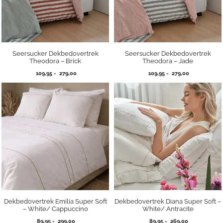
Seersucker Dekbedovertrek
Seersucker Dekbedovertrek
Theodora – Brick
Theodora – Jade
Prijsklasse:
Prijsklasse:
109,95
-
279,00
109,95
-
279,00
109,95
109,95
tot
tot
279,00
279,00
Dekbedovertrek Emilia Super Soft
Dekbedovertrek Diana Super Soft –
– White/ Cappuccino
White/ Antracite
Prijsklasse:
Prijsklasse:
89,95
-
299,00
89,95
-
269,00