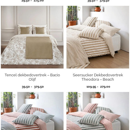
Prijsklasse:
Prijsklasse:
29,50
-
275,00
39,50
-
379,50
29,50
39,50
tot
tot
275,00
379,50
Tencel dekbedovertrek – Bacio
Seersucker Dekbedovertrek
Olijf
Theodora – Beach
Prijsklasse:
Prijsklasse:
39,50
-
379,50
109,95
-
279,00
39,50
109,95
tot
tot
379,50
279,00