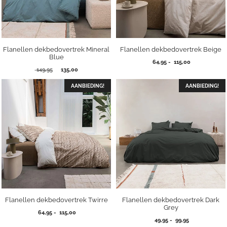
Flanellen dekbedovertrek Mineral
Flanellen dekbedovertrek Beige
Blue
Prijsklasse:
64,95
-
115,00
Oorspronkelijke
Huidige
149,95
135,00
64,95
prijs
prijs
tot
was:
is:
AANBIEDING!
AANBIEDING!
115,00
149,95.
135,00.
Flanellen dekbedovertrek Twirre
Flanellen dekbedovertrek Dark
Grey
Prijsklasse:
64,95
-
115,00
Prijsklasse:
64,95
49,95
-
99,95