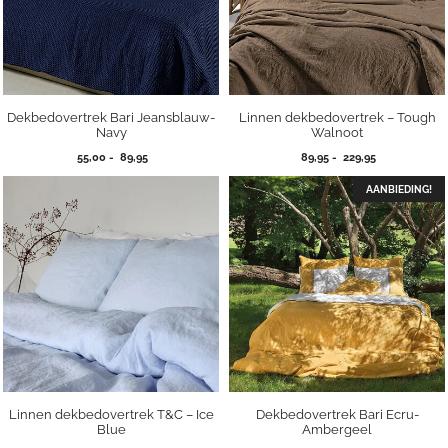
Dekbedovertrek Bari Jeansblauw-
Linnen dekbedovertrek – Tough
Navy
Walnoot
Prijsklasse:
Prijsklasse:
55,00
-
89,95
89,95
-
229,95
55,00
89,95
tot
tot
AANBIEDING!
89,95
229,95
Linnen dekbedovertrek T&C – Ice
Dekbedovertrek Bari Ecru-
Blue
Ambergeel