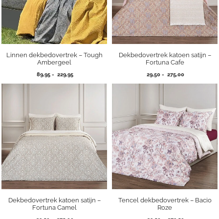
Linnen dekbedovertrek – Tough
Dekbedovertrek katoen satijn –
Ambergeel
Fortuna Cafe
Prijsklasse:
Prijsklasse:
89,95
-
229,95
29,50
-
275,00
89,95
29,50
tot
tot
229,95
275,00
Dekbedovertrek katoen satijn –
Tencel dekbedovertrek – Bacio
Fortuna Camel
Roze