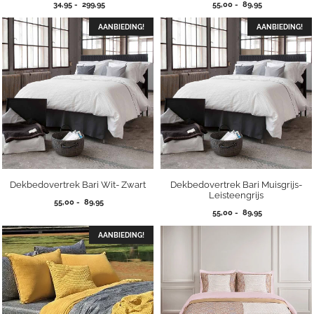
Prijsklasse:
Prijsklasse:
34,95
-
299,95
55,00
-
89,95
34,95
55,00
tot
tot
AANBIEDING!
AANBIEDING!
299,95
89,95
Dekbedovertrek Bari Wit- Zwart
Dekbedovertrek Bari Muisgrijs-
Leisteengrijs
Prijsklasse:
55,00
-
89,95
Prijsklasse:
55,00
55,00
-
89,95
55,00
tot
tot
AANBIEDING!
89,95
89,95