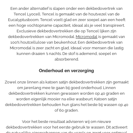
Een ander alternatief is slapen onder een dekbedovertrek van
Tencel Lyocell. Tencel is gemaakt van de houtvezel van de
Eucalyptusboom. Tencel voelt glad en zeer soepel aan een heeft
een hoge vochtopname capaciteit, ideaal als je veel transpireert.
Exclusieve dekbedovertrekken die op Tencel lijken zijn
dekbedovertrekken van Micromodal.
Micromodal
is gemaakt van
100% houtcellulose van beukenhout. Een dekbedovertrek van
Micromodal is zeer zacht en glad, ideaal voor mensen die lastig
kunnen draaien ’s nachts. De stof is ademend, soepel en
absorberend.
Onderhoud en verzorging
Zowel onze linnen als katoen satijn dekbedovertrekken zijn gemaakt
om jarenlang mee te gaan bij goed onderhoud. Linnen
dekbedovertrekken kunnen gewassen worden op 40 graden en
worden eigenlijk mooier na elke wasbeurt. Katoen satijn
dekbedovertrekken behouden hun glans het beste bij wassen op 40
of 60 graden.
Voor het beste resultaat adviseren wij om nieuwe
dekbedovertrekken voor het eerste gebruik te wassen. Dit activeert
de natuurlijke eigenschappen van de vezels en zorgt voor optimaal