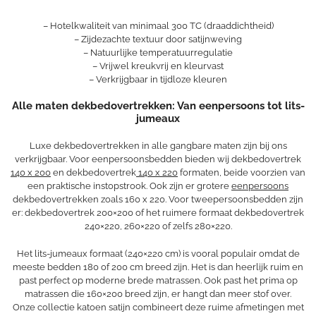
– Hotelkwaliteit van minimaal 300 TC (draaddichtheid)
– Zijdezachte textuur door satijnweving
– Natuurlijke temperatuurregulatie
– Vrijwel kreukvrij en kleurvast
– Verkrijgbaar in tijdloze kleuren
Alle maten dekbedovertrekken: Van eenpersoons tot lits-
jumeaux
Luxe dekbedovertrekken in alle gangbare maten zijn bij ons
verkrijgbaar. Voor eenpersoonsbedden bieden wij dekbedovertrek
140 x 200
en dekbedovertrek
140 x 220
formaten, beide voorzien van
een praktische instopstrook. Ook zijn er grotere
eenpersoons
dekbedovertrekken zoals 160 x 220. Voor tweepersoonsbedden zijn
er: dekbedovertrek 200×200 of het ruimere formaat dekbedovertrek
240×220, 260×220 of zelfs 280×220.
Het lits-jumeaux formaat (240×220 cm) is vooral populair omdat de
meeste bedden 180 of 200 cm breed zijn. Het is dan heerlijk ruim en
past perfect op moderne brede matrassen. Ook past het prima op
matrassen die 160×200 breed zijn, er hangt dan meer stof over.
Onze collectie katoen satijn combineert deze ruime afmetingen met