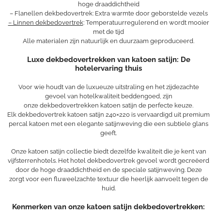
hoge draaddichtheid
– Flanellen dekbedovertrek: Extra warmte door geborstelde vezels
– Linnen dekbedovertrek
: Temperatuurregulerend en wordt mooier
met de tijd
Alle materialen zijn natuurlijk en duurzaam geproduceerd.
Luxe dekbedovertrekken van
katoen satijn
: De
hotelervaring thuis
Voor wie houdt van de luxueuze uitstraling en het zijdezachte
gevoel van hotelkwaliteit beddengoed, zijn
onze dekbedovertrekken katoen satijn de perfecte keuze.
Elk dekbedovertrek katoen satijn 240×220 is vervaardigd uit premium
percal katoen met een elegante satijnweving die een subtiele glans
geeft.
Onze katoen satijn collectie biedt dezelfde kwaliteit die je kent van
vijfsterrenhotels. Het hotel dekbedovertrek gevoel wordt gecreëerd
door de hoge draaddichtheid en de speciale satijnweving. Deze
zorgt voor een fluweelzachte textuur die heerlijk aanvoelt tegen de
huid.
Kenmerken van onze katoen satijn dekbedovertrekken: