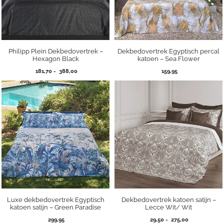
Philipp Plein Dekbedovertrek –
Dekbedovertrek Egyptisch percal
Hexagon Black
katoen – Sea Flower
Prijsklasse:
181,70
-
388,00
159,95
181,70
tot
388,00
Luxe dekbedovertrek Egyptisch
Dekbedovertrek katoen satijn –
katoen satijn – Green Paradise
Lecce Wit/ Wit
Prijsklasse:
299,95
29,50
-
275,00