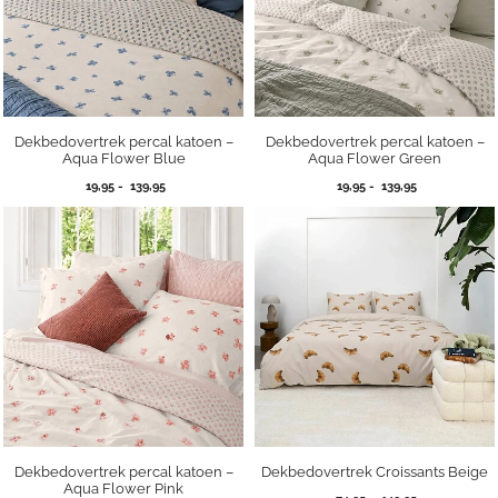
Dekbedovertrek percal katoen –
Dekbedovertrek percal katoen –
Aqua Flower Blue
Aqua Flower Green
Prijsklasse:
Prijsklasse:
19,95
-
139,95
19,95
-
139,95
19,95
19,95
tot
tot
139,95
139,95
Dekbedovertrek percal katoen –
Dekbedovertrek Croissants Beige
Aqua Flower Pink