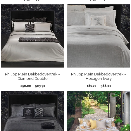
89,95
89,95
tot
tot
299,00
269,00
Philipp Plein Dekbedovertrek –
Philipp Plein Dekbedovertrek –
Diamond Double
Hexagon Ivory
Prijsklasse:
Prijsklasse:
250,00
-
503,90
181,70
-
388,00
250,00
181,70
tot
tot
503,90
388,00