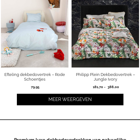
Efteling dekbedovertrek – Rode
Philipp Plein Dekbedovertrek –
Schoentjes
Jungle Ivory
Prijsklasse:
79,95
181,70
-
388,00
181,70
tot
MEER WEERGEVEN
388,00