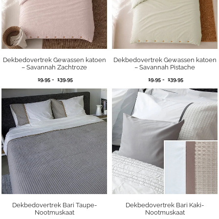
Dekbedovertrek Gewassen katoen
Dekbedovertrek Gewassen katoen
– Savannah Zachtroze
– Savannah Pistache
Prijsklasse:
Prijsklasse:
19,95
-
139,95
19,95
-
139,95
19,95
19,95
tot
tot
139,95
139,95
Dekbedovertrek Bari Taupe-
Dekbedovertrek Bari Kaki-
Nootmuskaat
Nootmuskaat