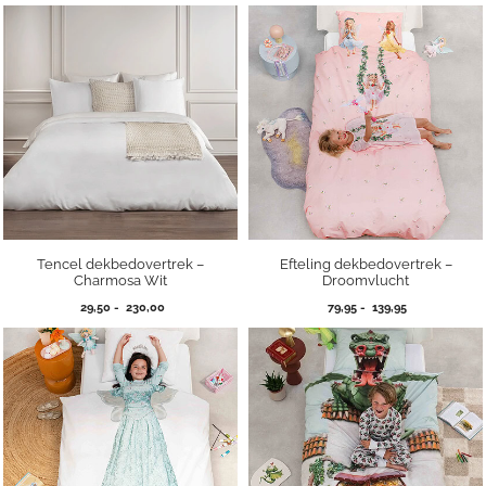
49,95
tot
tot
115,00
99,95
Tencel dekbedovertrek –
Efteling dekbedovertrek –
Charmosa Wit
Droomvlucht
Prijsklasse:
Prijsklasse:
29,50
-
230,00
79,95
-
139,95
29,50
79,95
tot
tot
230,00
139,95