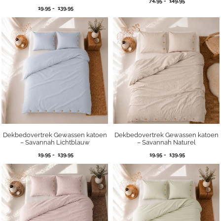
Prijsklasse:
74,95
-
149,95
Prijsklasse:
19,95
-
139,95
74,95
19,95
tot
tot
149,95
139,95
Dekbedovertrek Gewassen katoen
Dekbedovertrek Gewassen katoen
– Savannah Lichtblauw
– Savannah Naturel
Prijsklasse:
Prijsklasse:
19,95
-
139,95
19,95
-
139,95
19,95
19,95
tot
tot
139,95
139,95