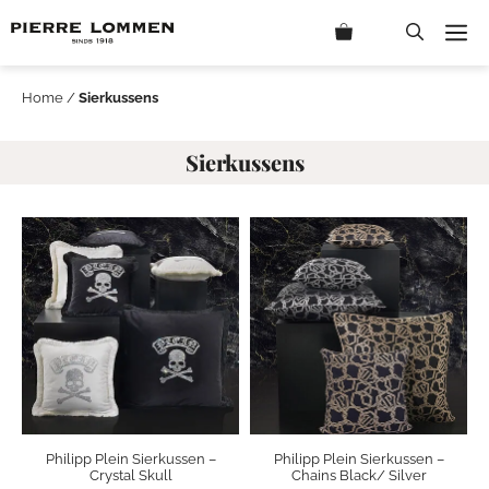
Ga
M
naar
de
inhoud
Home
/
Sierkussens
Sierkussens
Philipp Plein Sierkussen –
Philipp Plein Sierkussen –
Crystal Skull
Chains Black/ Silver