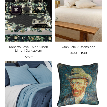
Roberto Cavalli Sierkussen
Utah Ecru kussensloop
Limoni Dark 40 cm
Oorspronkelijke
Huidige
24,95
15,00
170,00
prijs
prijs
was:
is:
24,95.
15,00.