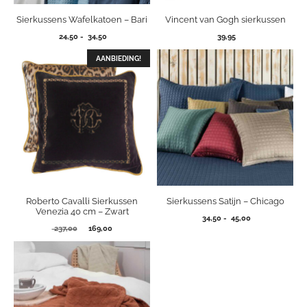
Sierkussens Wafelkatoen – Bari
Vincent van Gogh sierkussen
Prijsklasse:
24,50
-
34,50
39,95
24,50
tot
AANBIEDING!
34,50
Roberto Cavalli Sierkussen
Sierkussens Satijn – Chicago
Venezia 40 cm – Zwart
Prijsklasse:
34,50
-
45,00
Oorspronkelijke
Huidige
237,00
169,00
34,50
prijs
prijs
tot
was:
is:
45,00
237,00.
169,00.