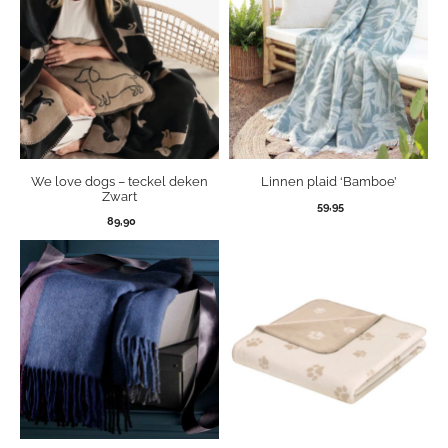
We love dogs – teckel deken
Linnen plaid ‘Bamboe’
Zwart
59,95
89,90