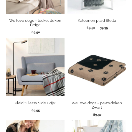
We love dogs – teckel deken
Katoenen plaid Stella
Beige
Oorspronkelijke
Huidige
69,50
39,95
89,90
prijs
prijs
was:
is:
69,50.
39,95.
Plaid “Classy Side Grijs”
We love dogs – paws deken
Zwart
69,95
89,90