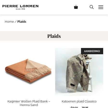
Ga
M
naar
de
inhoud
Home
/
Plaids
Plaids
AANBIEDING!
Kasjmier Wollen Plaid Bank –
Katoenen plaid Classico
Henna Sand
Oorspronkelijke
Huidige
69,50
39,95