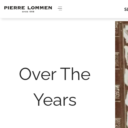
Ga
naar
S
de
inhoud
Over The
Years