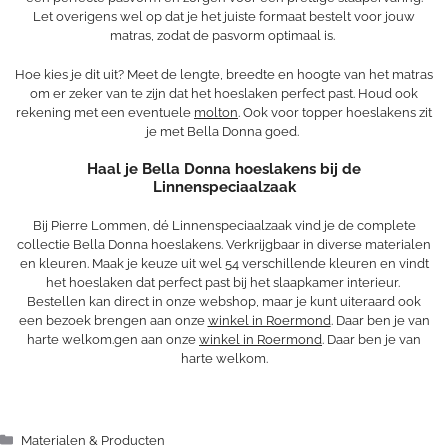
Let overigens wel op dat je het juiste formaat bestelt voor jouw
matras, zodat de pasvorm optimaal is.
Hoe kies je dit uit? Meet de lengte, breedte en hoogte van het matras
om er zeker van te zijn dat het hoeslaken perfect past. Houd ook
rekening met een eventuele
molton
. Ook voor topper hoeslakens zit
je met Bella Donna goed.
Haal je Bella Donna hoeslakens bij de
Linnenspeciaalzaak
Bij Pierre Lommen, dé Linnenspeciaalzaak vind je de complete
collectie Bella Donna hoeslakens. Verkrijgbaar in diverse materialen
en kleuren. Maak je keuze uit wel 54 verschillende kleuren en vindt
het hoeslaken dat perfect past bij het slaapkamer interieur.
Bestellen kan direct in onze webshop, maar je kunt uiteraard ook
een bezoek brengen aan onze
winkel in Roermond
. Daar ben je van
harte welkom.gen aan onze
winkel in Roermond
. Daar ben je van
harte welkom.
Categorieën
Materialen & Producten