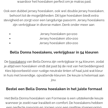
waardoor het hoeslaken perfect om je matras past.
Ook een dubbel jersey hoeslaken, ook wel double jersey hoeslaken,
behoort tot de mogelijkheden. Dit type hoeslaken biedt extra
stevigheid en zorgt voor een langdurige pasvorm. Jersey hoeslakens
zijn verkrijgbaar in diverse maten. Denk onder meer aan:
Jersey hoeslaken 90×200
Jersey hoeslaken 160×200
Jersey hoeslaken 180×200
Bella Donna hoeslakens, verkrijgbaar in 54 kleuren
De
hoeslakens
van Bella Donna zijn verkrijgbaar in 54 kleuren, zodat
je altijd een hoeslaken vindt dat past bij de rest van het beddengoed.
Kies bijvoorbeeld voor rustige neutrale tinten of haal juist wat kleur
in huis met levendige, opvallende kleuren. De keuze is helemaal aan
jou.
Bestel een Bella Donna hoeslaken in het juiste formaat
Het Bella Donna hoeslaken van Formesse is een uitstekende keuze
wanneer je zoekt naar kwaliteit en comfort. De hoeslakens hebben
een perfecte pasvorm en zorgen voor een prettige slaapervaring.