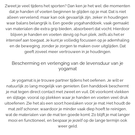
Zweet je veel tijdens het sporten? Dan ken je het wel: die momenten
dat je handen of voeten beginnen te glijden op je mat. Dat is niet
alleen vervelend, maar kan ook gevaarlijk zijn, zeker in houdingen
waar balans belangrijk is. Een goede yogahanddoek, vaak gemaakt
van materialen die extra grip bieden, absorbeert dat vocht. Hierdoor
blijven je handen en voeten stevig op hun plek, zelfs als het er
intensief aan toegaat. Je kunt je volledig focussen op je ademhaling
en de beweging, zonder je zorgen te maken over uitglijden. Dat
geeft zoveel meer vertrouwen in je houdingen.
Bescherming en verlenging van de levensduur van je
yogamat
Je yogamat is je trouwe partner tijdens het oefenen. Je wilt er
natuurlijk zo lang mogelijk van genieten. Een handdoek beschermt
je mat tegen direct contact met zweet en vuil. Dit voorkomt vlekken
en slijtage, vooral op plekken waar je handen en voeten veel druk
uitoefenen. Zie het als een soort hoeslaken voor je mat. Het houdt de
mat zelf schoner, waardoor je minder vaak diep hoeft te reinigen,
wat de materialen van de mat ten goede komt. Zo blijft je mat langer
mooi en functioneel, en bespaar je jezelf op de lange termijn ook
weer geld.