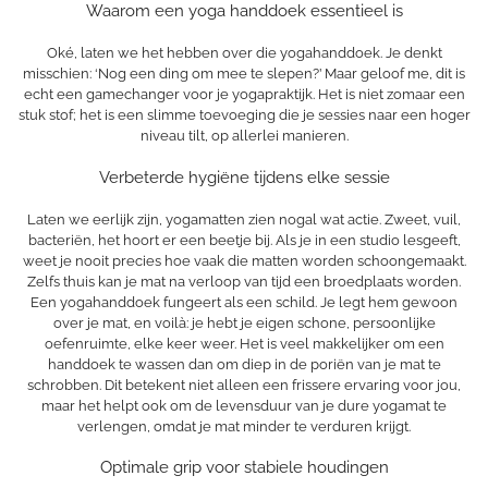
Waarom een yoga handdoek essentieel is
Oké, laten we het hebben over die yogahanddoek. Je denkt
misschien: ‘Nog een ding om mee te slepen?’ Maar geloof me, dit is
echt een gamechanger voor je yogapraktijk. Het is niet zomaar een
stuk stof; het is een slimme toevoeging die je sessies naar een hoger
niveau tilt, op allerlei manieren.
Verbeterde hygiëne tijdens elke sessie
Laten we eerlijk zijn, yogamatten zien nogal wat actie. Zweet, vuil,
bacteriën, het hoort er een beetje bij. Als je in een studio lesgeeft,
weet je nooit precies hoe vaak die matten worden schoongemaakt.
Zelfs thuis kan je mat na verloop van tijd een broedplaats worden.
Een yogahanddoek fungeert als een schild. Je legt hem gewoon
over je mat, en voilà: je hebt je eigen schone, persoonlijke
oefenruimte, elke keer weer. Het is veel makkelijker om een
handdoek te wassen dan om diep in de poriën van je mat te
schrobben. Dit betekent niet alleen een frissere ervaring voor jou,
maar het helpt ook om de levensduur van je dure yogamat te
verlengen, omdat je mat minder te verduren krijgt.
Optimale grip voor stabiele houdingen