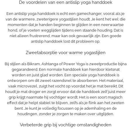
De voordelen van een antislip yoga handdoek
Een antislip yoga handdoek is echt een gamechanger, vooral als je
van de warmere, zweterigere yogastijlen houdt. Je kent het wel: die
momenten dat je handen beginnen te glijden in een neerwaartse
hond, of je voeten wegglijden tijdens een staande houding. Dat is
niet alleen frustrerend, maar kan ook gevaarlijk zijn. Een goede
antislip handdoek lost dit probleem op.
Zweetabsorptie voor warme yogastijlen
Bij stijlen als Bikram, Ashtanga of Power Yoga is zweetproductie bijna
gegarandeerd. Een normale handdoek kan hierdoor kletsnat
worden en juist glad worden. Een speciale yoga handdoek is
ontworpen om dit zweet razendsnel te absorberen. Het materiaal,
vaak microvezel, zuigt het vocht op voordat het je mat bereikt. Dit
houdt je mat droger en zorgt ervoor dat de handdoek zelf juist meer
grip krijgt naarmate hij vochtiger wordt. Het is een soort magisch
effect dat je helpt stabiel te blijven, zelfs als je flink aan het zweten
bent. Je kunt je volledig focussen op je ademhaling en de
houdingen, zonder je zorgen te maken over uitglijden.
Verbeterde grip bij vochtige omstandigheden