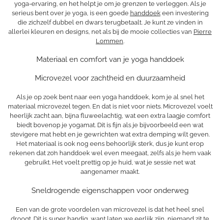
yoga-ervaring, en het helpt je om je grenzen te verleggen. Als je
serieus bent over je yoga, is een goede
handdoek
een investering
die zichzelf dubbel en dwars terugbetaalt. Je kunt ze vinden in
allerlei kleuren en designs, net als bij de mooie collecties van
Pierre
Lommen
.
Materiaal en comfort van je yoga handdoek
Microvezel voor zachtheid en duurzaamheid
Als je op zoek bent naar een yoga handdoek, kom je al snel het
materiaal microvezel tegen. En dat is niet voor niets. Microvezel voelt
heerlijk zacht aan, bijna fluweelachtig, wat een extra laagje comfort
biedt bovenop je yogamat. Dit is fijn als je bijvoorbeeld een wat
stevigere mat hebt en je gewrichten wat extra demping wilt geven.
Het materiaal is ook nog eens behoorlijk sterk, dus je kunt erop
rekenen dat zo’n handdoek wel even meegaat, zelfs als je hem vaak
gebruikt. Het voelt prettig op je huid, wat je sessie net wat
aangenamer maakt.
Sneldrogende eigenschappen voor onderweg
Een van de grote voordelen van microvezel is dat het heel snel
droogt. Dit is super handig, want laten we eerlijk zijn, niemand zit te