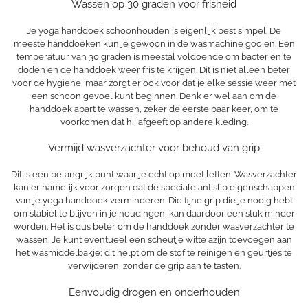
Wassen op 30 graden voor frisheid
Je yoga handdoek schoonhouden is eigenlijk best simpel. De
meeste handdoeken kun je gewoon in de wasmachine gooien. Een
temperatuur van 30 graden is meestal voldoende om bacteriën te
doden en de handdoek weer fris te krijgen. Dit is niet alleen beter
voor de hygiëne, maar zorgt er ook voor dat je elke sessie weer met
een schoon gevoel kunt beginnen. Denk er wel aan om de
handdoek apart te wassen, zeker de eerste paar keer, om te
voorkomen dat hij afgeeft op andere kleding.
Vermijd wasverzachter voor behoud van grip
Dit is een belangrijk punt waar je echt op moet letten. Wasverzachter
kan er namelijk voor zorgen dat de speciale antislip eigenschappen
van je yoga handdoek verminderen. Die fijne grip die je nodig hebt
om stabiel te blijven in je houdingen, kan daardoor een stuk minder
worden. Het is dus beter om de handdoek zonder wasverzachter te
wassen. Je kunt eventueel een scheutje witte azijn toevoegen aan
het wasmiddelbakje; dit helpt om de stof te reinigen en geurtjes te
verwijderen, zonder de grip aan te tasten.
Eenvoudig drogen en onderhouden