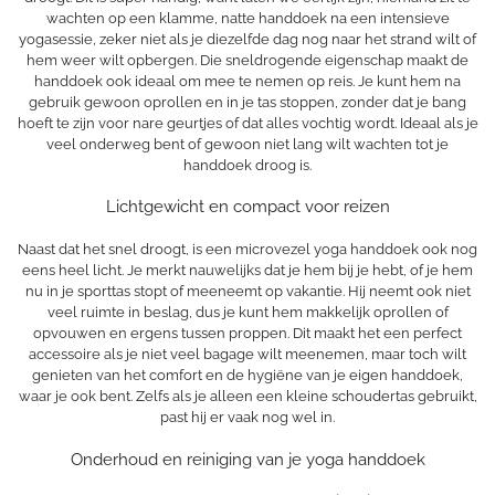
wachten op een klamme, natte handdoek na een intensieve
yogasessie, zeker niet als je diezelfde dag nog naar het strand wilt of
hem weer wilt opbergen. Die sneldrogende eigenschap maakt de
handdoek ook ideaal om mee te nemen op reis. Je kunt hem na
gebruik gewoon oprollen en in je tas stoppen, zonder dat je bang
hoeft te zijn voor nare geurtjes of dat alles vochtig wordt. Ideaal als je
veel onderweg bent of gewoon niet lang wilt wachten tot je
handdoek droog is.
Lichtgewicht en compact voor reizen
Naast dat het snel droogt, is een microvezel yoga handdoek ook nog
eens heel licht. Je merkt nauwelijks dat je hem bij je hebt, of je hem
nu in je sporttas stopt of meeneemt op vakantie. Hij neemt ook niet
veel ruimte in beslag, dus je kunt hem makkelijk oprollen of
opvouwen en ergens tussen proppen. Dit maakt het een perfect
accessoire als je niet veel bagage wilt meenemen, maar toch wilt
genieten van het comfort en de hygiëne van je eigen handdoek,
waar je ook bent. Zelfs als je alleen een kleine schoudertas gebruikt,
past hij er vaak nog wel in.
Onderhoud en reiniging van je yoga handdoek