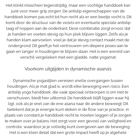
Het klinkt misschien tegenstrijdig, maar een vochtige handdoek kan
juist voor meer grip zorgen. De antislip eigenschappen van de
handdoek komen pas echt tot hun recht als er een beetje vocht is. Dit
komt door de structuur van de vezels en eventuele speciale antislip
laag of noppen aan de onderkant. Deze combinatie zorgt ervoor dat
je handen en voeten stevig op hun plek blijven liggen. Zelfs als je
handen klam aanvoelen, voel je dat je stevig contact maakt met de
ondergrond. Dit geeft je het vertrouwen om diepere poses aan te
gaan en langer in houdingen te blijven staan. Het is een wereld van
verschil vergeleken met een gladde, natte yogamat.
Voorkom uitglijden in dynamische asana’s
Dynamische yogastijlen vereisen snelle overgangen tussen
houdingen. Als je mat glad is, wordt elke beweging een risico. Een
antislip yoga handdoek, die vaak speciaal ontworpen is om niet te
verschuiven, biedt hier uitkomst. De handdoek blijft liggen waar hij
ligt, ook als je snel van de ene asana naar de andere beweegt. Dit
betekent dat je je energie kunt steken in de flow van je practice, in
plaats van constant je handdoek recht te moeten leggen of je zorgen
te maken over je balans. Het zorgt voor een gevoel van veiligheid en
controle, waardoor je je volledig kunt overgeven aan de beweging.
Het is een klein detail dat een grote impact heeft op je algehele