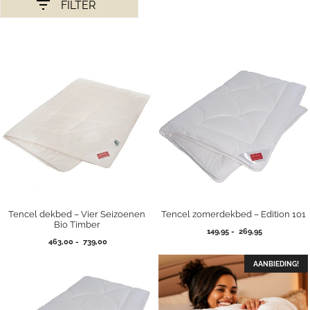
FILTER
Tencel dekbed – Vier Seizoenen
Tencel zomerdekbed – Edition 101
Bio Timber
Prijsklasse:
149,95
-
269,95
Prijsklasse:
463,00
-
739,00
149,95
463,00
tot
tot
AANBIEDING!
269,95
739,00