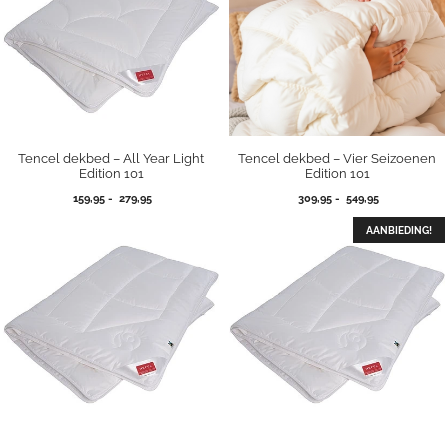
Tencel dekbed – All Year Light
Tencel dekbed – Vier Seizoenen
Edition 101
Edition 101
Prijsklasse:
Prijsklasse:
159,95
-
279,95
309,95
-
549,95
159,95
309,95
tot
tot
AANBIEDING!
279,95
549,95