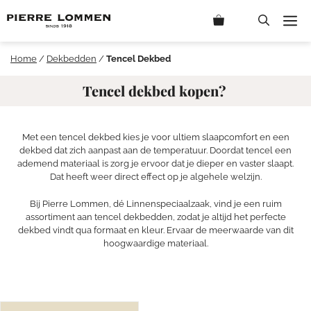
Ga
M
naar
de
inhoud
Home
/
Dekbedden
/
Tencel Dekbed
Tencel dekbed kopen?
Met een tencel dekbed kies je voor ultiem slaapcomfort en een
dekbed dat zich aanpast aan de temperatuur. Doordat tencel een
ademend materiaal is zorg je ervoor dat je dieper en vaster slaapt.
Dat heeft weer direct effect op je algehele welzijn.
Bij Pierre Lommen, dé Linnenspeciaalzaak, vind je een ruim
assortiment aan tencel dekbedden, zodat je altijd het perfecte
dekbed vindt qua formaat en kleur. Ervaar de meerwaarde van dit
hoogwaardige materiaal.