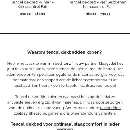
Tencel dekbed Winter –
Tencel dekbed – Vier Seizoenen
Klimacontrol Fair
Klimacontrol Fair
Prijsklasse:
Prijsklasse:
230,00
-
489,00
387,00
-
739,00
230,00
387,00
tot
tot
489,00
739,00
Waarom tencel dekbedden kopen?
Heb je het vaak te warm in bed, terwijl jouw partner klaagt dat het
juist te koud is? Dan wint een tencel dekbed al snel de harten. Het
ademende en temperatuurregulerende materiaal zorgt ervoor dat
het materiaal zich aanpast aan de lichaamstemperatuur. Het
resultaat? Een heerlijk comfortabele nachtrust voor beide!
Tencel dekbedden bieden daarnaast het voordeel dat ze
antibacterieel en erg zacht van materiaal zijn, waardoor ze zorgen
voor de optimale slaapervaring. Anders dan andere
dekbedden
,
zoals
synthetische
,
ganzendons
of
eendendons
varianten.
Tencel dekbed voor optimaal slaapcomfort in ieder
seizoen