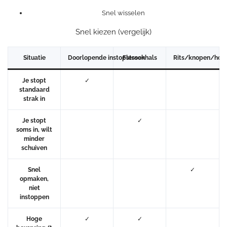
Snel wisselen
Snel kiezen (vergelijk)
Situatie
Doorlopende instopstrook
Flessenhals
Rits/knopen/hotel
Je stopt
✓
standaard
strak in
Je stopt
✓
soms in, wilt
minder
schuiven
Snel
✓
opmaken,
niet
instoppen
Hoge
✓
✓