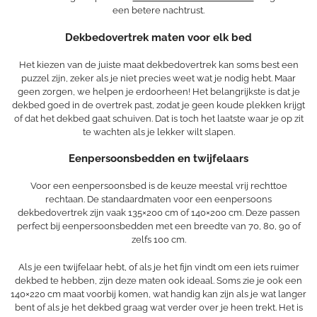
een betere nachtrust.
Dekbedovertrek maten voor elk bed
Het kiezen van de juiste maat dekbedovertrek kan soms best een
puzzel zijn, zeker als je niet precies weet wat je nodig hebt. Maar
geen zorgen, we helpen je erdoorheen! Het belangrijkste is dat je
dekbed goed in de overtrek past, zodat je geen koude plekken krijgt
of dat het dekbed gaat schuiven. Dat is toch het laatste waar je op zit
te wachten als je lekker wilt slapen.
Eenpersoonsbedden en twijfelaars
Voor een eenpersoonsbed is de keuze meestal vrij rechttoe
rechtaan. De standaardmaten voor een eenpersoons
dekbedovertrek zijn vaak 135×200 cm of 140×200 cm. Deze passen
perfect bij eenpersoonsbedden met een breedte van 70, 80, 90 of
zelfs 100 cm.
Als je een twijfelaar hebt, of als je het fijn vindt om een iets ruimer
dekbed te hebben, zijn deze maten ook ideaal. Soms zie je ook een
140×220 cm maat voorbij komen, wat handig kan zijn als je wat langer
bent of als je het dekbed graag wat verder over je heen trekt. Het is