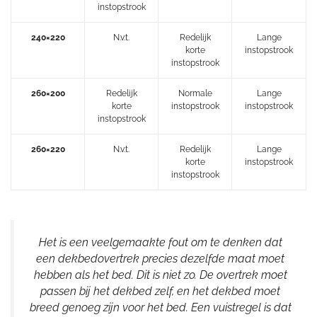
instopstrook
240×220
N.v.t.
Redelijk
Lange
korte
instopstrook
instopstrook
260×200
Redelijk
Normale
Lange
korte
instopstrook
instopstrook
instopstrook
260×220
N.v.t.
Redelijk
Lange
korte
instopstrook
instopstrook
Het is een veelgemaakte fout om te denken dat
een dekbedovertrek precies dezelfde maat moet
hebben als het bed. Dit is niet zo. De overtrek moet
passen bij het dekbed zelf, en het dekbed moet
breed genoeg zijn voor het bed. Een vuistregel is dat