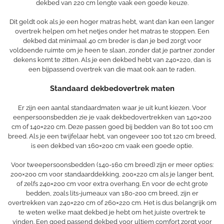
dekbed van 220 cm lengte vaak een goede keuze.
Dit geldt ook als je een hoger matras hebt, want dan kan een langer
overtrek helpen om het netjes onder het matras te stoppen. Een
dekbed dat minimaal 40 cm breder is dan je bed zorgt voor
voldoende ruimte om je heen te slaan, zonder dat je partner zonder
dekens komt te zitten. Als je een dekbed hebt van 240×220, dan is
een bijpassend overtrek van die maat ook aan te raden.
Standaard dekbedovertrek maten
Er zijn een aantal standaardmaten waar je uit kunt kiezen. Voor
eenpersoonsbedden zie je vaak dekbedovertrekken van 140×200
cm of 140×220 cm. Deze passen goed bij bedden van 80 tot 100 cm
breed. Als je een twijfelaar hebt, van ongeveer 100 tot 120 cm breed,
is een dekbed van 160×200 cm vaak een goede optie.
Voor tweepersoonsbedden (140-160 cm breed) zijn er meer opties:
200×200 cm voor standaarddekking, 200×220 cm als je langer bent,
of zelfs 240×200 cm voor extra overhang. En voor de echt grote
bedden, zoals lits-jumeaux van 180-200 cm breed, zijn er
overtrekken van 240×220 cm of 260×220 cm. Het is dus belangrijk om
te weten welke maat dekbed je hebt om het juiste overtrek te
vinden. Een goed passend
dekbed voor ultiem comfort
zorgt voor