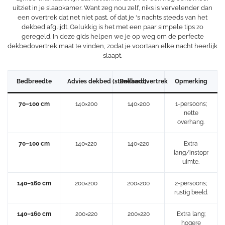
uitziet in je slaapkamer. Want zeg nou zelf, niks is vervelender dan
een overtrek dat net niet past, of dat je ‘s nachts steeds van het
dekbed afglijdt. Gelukkig is het met een paar simpele tips zo
geregeld. In deze gids helpen we je op weg om de perfecte
dekbedovertrek maat te vinden, zodat je voortaan elke nacht heerlijk
slaapt.
Bedbreedte
Advies dekbed (standaard)
Dekbedovertrek
Opmerking
70–100 cm
140×200
140×200
1-persoons;
nette
overhang.
70–100 cm
140×220
140×220
Extra
lang/instopr
uimte.
140–160 cm
200×200
200×200
2-persoons;
rustig beeld.
140–160 cm
200×220
200×220
Extra lang;
hogere