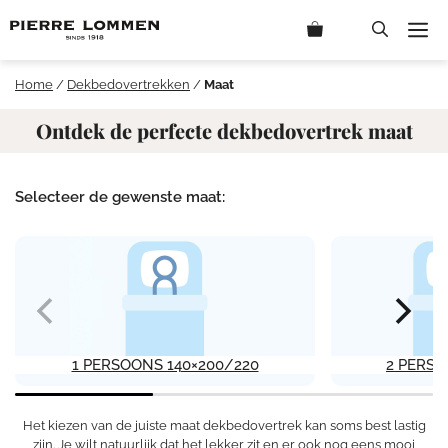
Ga
M
naar
de
inhoud
Home
/
Dekbedovertrekken
/
Maat
Ontdek de perfecte dekbedovertrek maat
Selecteer de gewenste maat:
1 PERSOONS 140×200/220
2 PERSO
Het kiezen van de juiste maat dekbedovertrek kan soms best lastig
zijn. Je wilt natuurlijk dat het lekker zit en er ook nog eens mooi