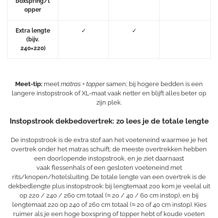
boxspring/t
opper
Extra lengte
✓
✓
(bijv.
240×220)
Meet-tip:
meet
matras + topper
samen; bij hogere bedden is een
langere instopstrook of XL-maat vaak netter en blijft alles beter op
zijn plek.
Instopstrook dekbedovertrek: zo lees je de totale lengte
De instopstrook is de extra stof aan het voeteneind waarmee je het
overtrek onder het matras schuift; de meeste overtrekken hebben
een doorlopende instopstrook, en je ziet daarnaast
vaak flessenhals of een gesloten voeteneind met
rits/knopen/hotelsluiting. De totale lengte van een overtrek is de
dekbedlengte plus instopstrook: bij lengtemaat 200 kom je veelal uit
op 220 / 240 / 260 cm totaal (≈ 20 / 40 / 60 cm instop), en bij
lengtemaat 220 op 240 of 260 cm totaal (≈ 20 of 40 cm instop). Kies
ruimer als je een hoge boxspring of topper hebt of koude voeten