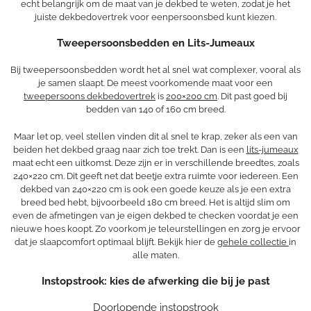
echt belangrijk om de maat van je dekbed te weten, zodat je het
juiste dekbedovertrek voor eenpersoonsbed kunt kiezen.
Tweepersoonsbedden en Lits-Jumeaux
Bij tweepersoonsbedden wordt het al snel wat complexer, vooral als
je samen slaapt. De meest voorkomende maat voor een
tweepersoons dekbedovertrek
is
200×200 cm
. Dit past goed bij
bedden van 140 of 160 cm breed.
Maar let op, veel stellen vinden dit al snel te krap, zeker als een van
beiden het dekbed graag naar zich toe trekt. Dan is een
lits-jumeaux
maat echt een uitkomst. Deze zijn er in verschillende breedtes, zoals
240×220 cm. Dit geeft net dat beetje extra ruimte voor iedereen. Een
dekbed van 240×220 cm is ook een goede keuze als je een extra
breed bed hebt, bijvoorbeeld 180 cm breed. Het is altijd slim om
even de afmetingen van je eigen dekbed te checken voordat je een
nieuwe hoes koopt. Zo voorkom je teleurstellingen en zorg je ervoor
dat je slaapcomfort optimaal blijft. Bekijk hier de
gehele collectie
in
alle maten.
Instopstrook: kies de afwerking die bij je past
Doorlopende instopstrook