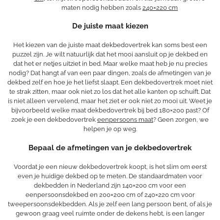
maten nodig hebben zoals
240×220 cm
De juiste maat kiezen
Het kiezen van de juiste maat dekbedovertrek kan soms best een
puzzel zijn. Je wilt natuurlijk dat het mooi aansluit op je dekbed en
dat het er netjes uitziet in bed. Maar welke maat heb je nu precies
nodig? Dat hangt af van een paar dingen, zoals de afmetingen van je
dekbed zelf en hoe je het liefst slaapt. Een dekbedovertrek moet niet
te strak zitten, maar ook niet zo los dat het alle kanten op schuift. Dat
is niet alleen vervelend, maar het ziet er ook niet zo mooi uit. Weet je
bijvoorbeeld welke maat dekbedovertrek bij bed 180×200 past? Of
zoek je een dekbedovertrek
eenpersoons maat
? Geen zorgen, we
helpen je op weg.
Bepaal de afmetingen van je dekbedovertrek
Voordat je een nieuw dekbedovertrek koopt, is het slim om eerst
even je huidige dekbed op te meten. De standaardmaten voor
dekbedden in Nederland zijn 140×200 cm voor een
eenpersoonsdekbed en 200×200 cm of 240×220 cm voor
tweepersoonsdekbedden. Als je zelf een lang persoon bent, of als je
gewoon graag veel ruimte onder de dekens hebt, is een langer