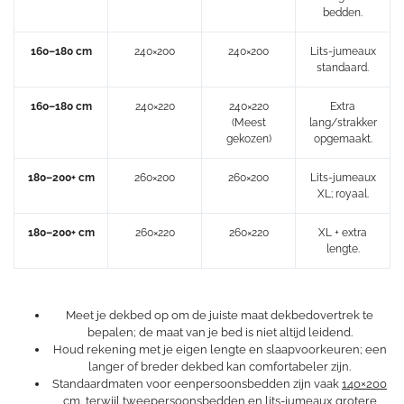
bedden.
160–180 cm
240×200
240×200
Lits-jumeaux
standaard.
160–180 cm
240×220
240×220
Extra
(Meest
lang/strakker
gekozen)
opgemaakt.
180–200+ cm
260×200
260×200
Lits-jumeaux
XL; royaal.
180–200+ cm
260×220
260×220
XL + extra
lengte.
Meet je dekbed op om de juiste maat dekbedovertrek te
bepalen; de maat van je bed is niet altijd leidend.
Houd rekening met je eigen lengte en slaapvoorkeuren; een
langer of breder dekbed kan comfortabeler zijn.
Standaardmaten voor eenpersoonsbedden zijn vaak
140×200
cm
, terwijl tweepersoonsbedden en lits-jumeaux grotere