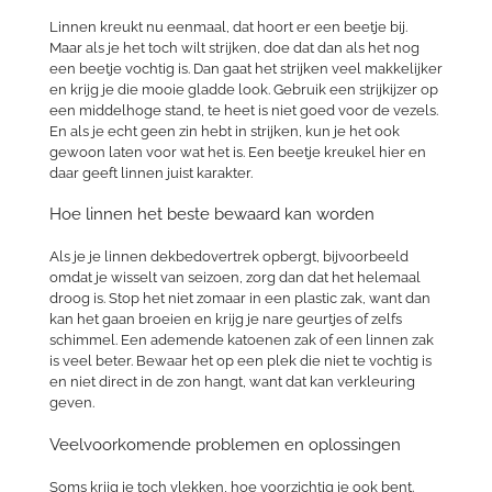
Linnen kreukt nu eenmaal, dat hoort er een beetje bij.
Maar als je het toch wilt strijken, doe dat dan als het nog
een beetje vochtig is. Dan gaat het strijken veel makkelijker
en krijg je die mooie gladde look. Gebruik een strijkijzer op
een middelhoge stand, te heet is niet goed voor de vezels.
En als je echt geen zin hebt in strijken, kun je het ook
gewoon laten voor wat het is. Een beetje kreukel hier en
daar geeft linnen juist karakter.
Hoe linnen het beste bewaard kan worden
Als je je linnen dekbedovertrek opbergt, bijvoorbeeld
omdat je wisselt van seizoen, zorg dan dat het helemaal
droog is. Stop het niet zomaar in een plastic zak, want dan
kan het gaan broeien en krijg je nare geurtjes of zelfs
schimmel. Een ademende katoenen zak of een linnen zak
is veel beter. Bewaar het op een plek die niet te vochtig is
en niet direct in de zon hangt, want dat kan verkleuring
geven.
Veelvoorkomende problemen en oplossingen
Soms krijg je toch vlekken, hoe voorzichtig je ook bent.