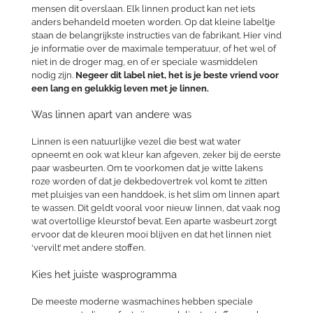
mensen dit overslaan. Elk linnen product kan net iets
anders behandeld moeten worden. Op dat kleine labeltje
staan de belangrijkste instructies van de fabrikant. Hier vind
je informatie over de maximale temperatuur, of het wel of
niet in de droger mag, en of er speciale wasmiddelen
nodig zijn.
Negeer dit label niet, het is je beste vriend voor
een lang en gelukkig leven met je linnen.
Was linnen apart van andere was
Linnen is een natuurlijke vezel die best wat water
opneemt en ook wat kleur kan afgeven, zeker bij de eerste
paar wasbeurten. Om te voorkomen dat je witte lakens
roze worden of dat je dekbedovertrek vol komt te zitten
met pluisjes van een handdoek, is het slim om linnen apart
te wassen. Dit geldt vooral voor nieuw linnen, dat vaak nog
wat overtollige kleurstof bevat. Een aparte wasbeurt zorgt
ervoor dat de kleuren mooi blijven en dat het linnen niet
‘vervilt’ met andere stoffen.
Kies het juiste wasprogramma
De meeste moderne wasmachines hebben speciale