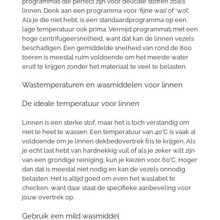
programma’s die perfect zijn voor delicate stoffen zoals
linnen. Denk aan een programma voor ‘fijne was’ of ‘wol’.
Als je die niet hebt, is een standaardprogramma op een
lage temperatuur ook prima. Vermijd programma’s met een
hoge centrifugeersnelheid, want dat kan de linnen vezels
beschadigen. Een gemiddelde snelheid van rond de 800
toeren is meestal ruim voldoende om het meeste water
eruit te krijgen zonder het materiaal te veel te belasten.
Wastemperaturen en wasmiddelen voor linnen
De ideale temperatuur voor linnen
Linnen is een sterke stof, maar het is toch verstandig om
niet te heet te wassen. Een temperatuur van 40°C is vaak al
voldoende om je linnen dekbedovertrek fris te krijgen. Als
je echt last hebt van hardnekkig vuil of als je zeker wilt zijn
van een grondige reiniging, kun je kiezen voor 60°C. Hoger
dan dat is meestal niet nodig en kan de vezels onnodig
belasten. Het is altijd goed om even het waslabel te
checken, want daar staat de specifieke aanbeveling voor
jouw overtrek op.
Gebruik een mild wasmiddel