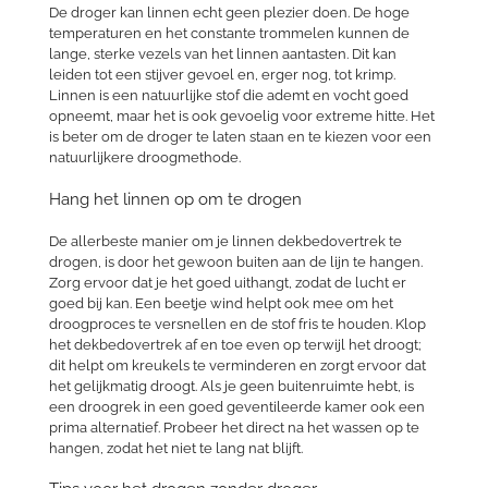
De droger kan linnen echt geen plezier doen. De hoge
temperaturen en het constante trommelen kunnen de
lange, sterke vezels van het linnen aantasten. Dit kan
leiden tot een stijver gevoel en, erger nog, tot krimp.
Linnen is een natuurlijke stof die ademt en vocht goed
opneemt, maar het is ook gevoelig voor extreme hitte. Het
is beter om de droger te laten staan en te kiezen voor een
natuurlijkere droogmethode.
Hang het linnen op om te drogen
De allerbeste manier om je linnen dekbedovertrek te
drogen, is door het gewoon buiten aan de lijn te hangen.
Zorg ervoor dat je het goed uithangt, zodat de lucht er
goed bij kan. Een beetje wind helpt ook mee om het
droogproces te versnellen en de stof fris te houden. Klop
het dekbedovertrek af en toe even op terwijl het droogt;
dit helpt om kreukels te verminderen en zorgt ervoor dat
het gelijkmatig droogt. Als je geen buitenruimte hebt, is
een droogrek in een goed geventileerde kamer ook een
prima alternatief. Probeer het direct na het wassen op te
hangen, zodat het niet te lang nat blijft.