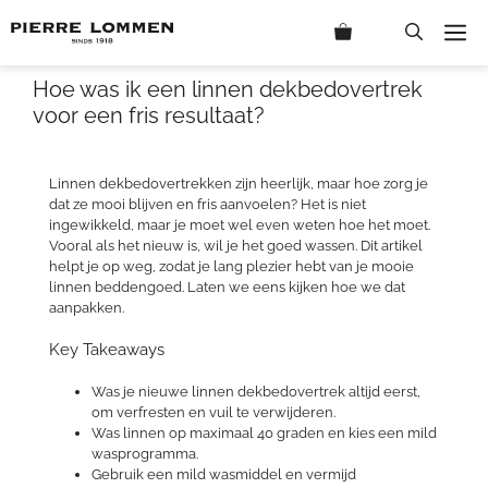
Ga
M
naar
de
inhoud
Hoe was ik een linnen dekbedovertrek
voor een fris resultaat?
Linnen dekbedovertrekken zijn heerlijk, maar hoe zorg je
dat ze mooi blijven en fris aanvoelen? Het is niet
ingewikkeld, maar je moet wel even weten hoe het moet.
Vooral als het nieuw is, wil je het goed wassen. Dit artikel
helpt je op weg, zodat je lang plezier hebt van je mooie
linnen beddengoed. Laten we eens kijken hoe we dat
aanpakken.
Key Takeaways
Was je nieuwe linnen dekbedovertrek altijd eerst,
om verfresten en vuil te verwijderen.
Was linnen op maximaal 40 graden en kies een mild
wasprogramma.
Gebruik een mild wasmiddel en vermijd