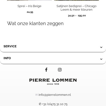
Sprei – Iris Beige
Satijnen bedsprei – Chicago
Leem & meer kleuren
24,95
Prijsklasse:
34,50
-
195,00
34,50
Wat onze klanten zeggen
tot
195,00
SERVICE
INFO
✉
info@pierrelommen.nl
✆ +31 (0)475 31 10 75