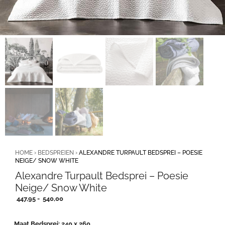
HOME
›
BEDSPREIEN
›
ALEXANDRE TURPAULT BEDSPREI – POESIE
NEIGE/ SNOW WHITE
Alexandre Turpault Bedsprei – Poesie
Neige/ Snow White
Prijsklasse:
447,95
-
540,00
447,95
tot
Maat Bedsprei
240 x 260