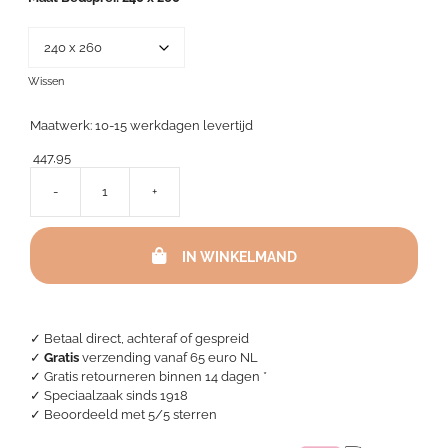
540,00
Wissen
Maatwerk: 10-15 werkdagen levertijd
447,95
-
+
Alexandre
Turpault
Bedsprei
IN WINKELMAND
-
Poesie
Neige/
Snow
White
✓ Betaal direct, achteraf of gespreid
aantal
✓
Gratis
verzending vanaf 65 euro NL
✓ Gratis retourneren binnen 14 dagen *
✓ Speciaalzaak sinds 1918
✓
Beoordeeld met 5/5 sterren