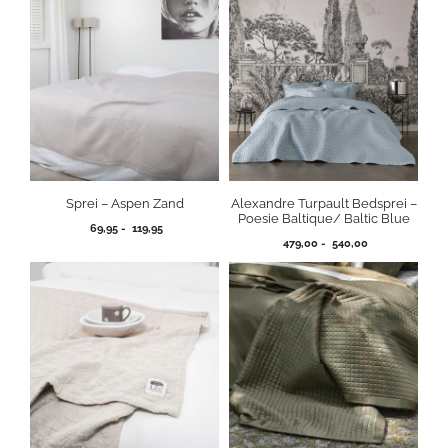
Sprei – Aspen Zand
Alexandre Turpault Bedsprei –
Poesie Baltique/ Baltic Blue
Prijsklasse:
69,95
-
119,95
Prijsklasse:
69,95
479,00
-
540,00
479,00
tot
tot
119,95
540,00