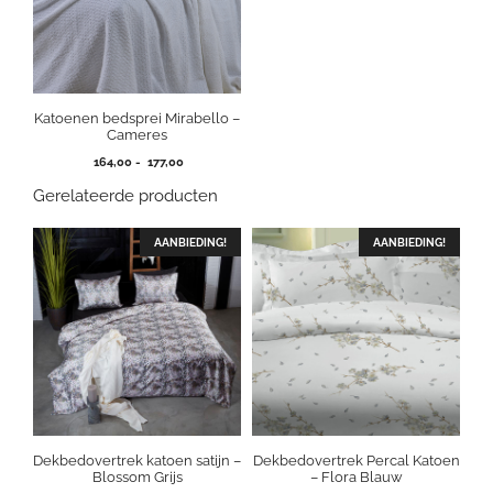
Katoenen bedsprei Mirabello –
Cameres
Prijsklasse:
164,00
-
177,00
164,00
Gerelateerde producten
tot
177,00
AANBIEDING!
AANBIEDING!
Dekbedovertrek katoen satijn –
Dekbedovertrek Percal Katoen
Blossom Grijs
– Flora Blauw