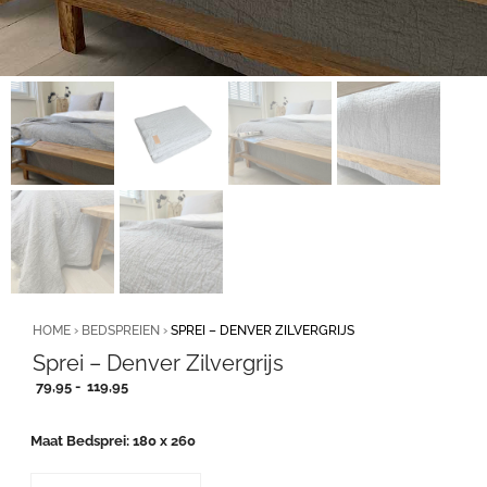
HOME
›
BEDSPREIEN
›
SPREI – DENVER ZILVERGRIJS
Sprei – Denver Zilvergrijs
Prijsklasse:
79,95
-
119,95
79,95
tot
Maat Bedsprei
180 x 260
119,95