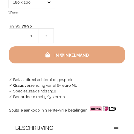
Wissen
Oorspronkelijke
Huidige
99,95
79,95
prijs
prijs
-
+
was:
is:
Sprei
99,95.
79,95.
-
Denver
IN WINKELMAND
Zilvergrijs
aantal
✓ Betaal direct,achteraf of gespreid
✓
Gratis
verzending vanaf 65 euro NL
✓ Speciaalzaak sinds 1918
✓
Beoordeeld met 5/5 sterren
Splits je aankoop in 3 rente-vrije betalingen.
BESCHRIJVING