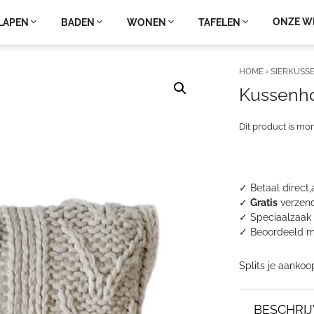
ONZE W
LAPEN
BADEN
WONEN
TAFELEN
HOME
›
SIERKUSS
Kussenhoe
Dit product is mo
✓ Betaal direct,
✓
Gratis
verzend
✓ Speciaalzaak 
✓
Beoordeeld m
Splits je aankoo
BESCHRIJ