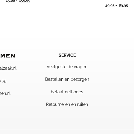
Prijsklasse:
15,00
-
159,95
Pri
49,95
-
89,95
15,00
49,
tot
tot
159,95
89,
SERVICE
Veelgestelde vragen
alzaak.nl
Bestellen en bezorgen
0 75
Betaalmethodes
en.nl
Retourneren en ruilen