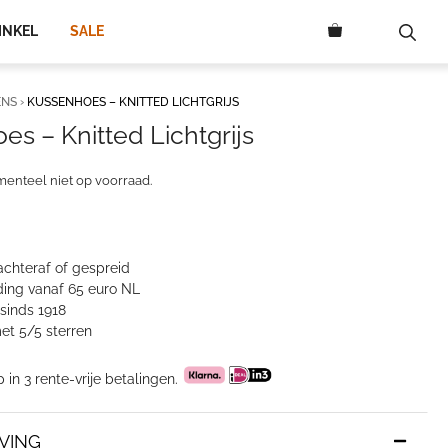
INKEL
SALE
ENS
›
KUSSENHOES – KNITTED LICHTGRIJS
s – Knitted Lichtgrijs
menteel niet op voorraad.
achteraf of gespreid
ing vanaf 65 euro NL
sinds 1918
et 5/5 sterren
p in 3 rente-vrije betalingen.
VING