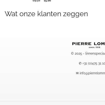
Oorspronkelijke
Huidige
29,50
15,00
prijs
prijs
was:
is:
Wat onze klanten zeggen
29,50.
15,00.
© 2025 - linnenspecia
✆
+31 (0)475 31 1
✉
info@pierrelomm