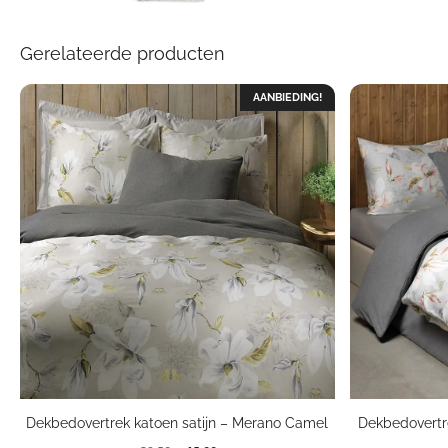
Gerelateerde producten
AANBIEDING!
Dekbedovertrek katoen satijn – Merano Camel
Dekbedovertr