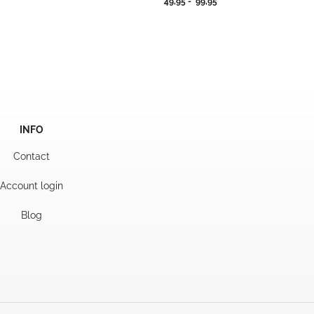
Prijsklasse:
49,95
-
99,95
jsklasse:
49,95
95
tot
99,95
95
INFO
Contact
Account login
Blog