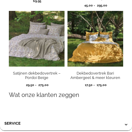
69,95
Prijsklasse:
45,00
-
295,00
45,00
tot
295,00
Satijnen dekbedovertrek –
Dekbedovertrek Bari
Pordoi Beige
Ambergeel & meer kleuren
Prijsklasse:
Prijsklasse:
29,50
-
275,00
17,50
-
175,00
29,50
17,50
Wat onze klanten zeggen
tot
tot
275,00
175,00
SERVICE