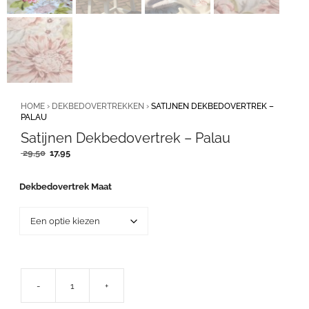
HOME
›
DEKBEDOVERTREKKEN
›
SATIJNEN DEKBEDOVERTREK –
PALAU
Satijnen Dekbedovertrek – Palau
Oorspronkelijke
Huidige
29,50
17,95
prijs
prijs
was:
is:
Dekbedovertrek Maat
29,50.
17,95.
-
+
Satijnen
Dekbedovertrek