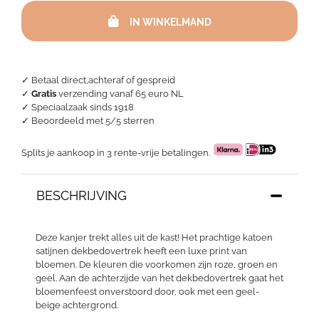
-
IN WINKELMAND
Palau
aantal
✓ Betaal direct,achteraf of gespreid
✓
Gratis
verzending vanaf 65 euro NL
✓ Speciaalzaak sinds 1918
✓
Beoordeeld met 5/5 sterren
Splits je aankoop in 3 rente-vrije betalingen.
BESCHRIJVING
Deze kanjer trekt alles uit de kast! Het prachtige katoen
satijnen dekbedovertrek heeft een luxe print van
bloemen. De kleuren die voorkomen zijn roze, groen en
geel. Aan de achterzijde van het dekbedovertrek gaat het
bloemenfeest onverstoord door, ook met een geel-
beige achtergrond.