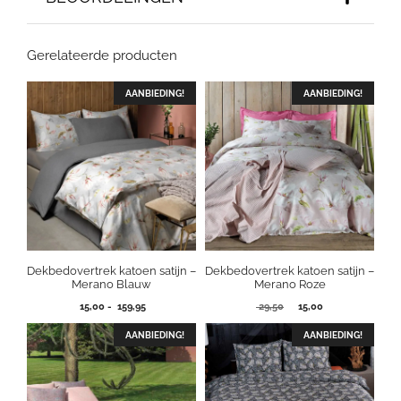
Gerelateerde producten
AANBIEDING!
AANBIEDING!
Dekbedovertrek katoen satijn –
Dekbedovertrek katoen satijn –
Merano Blauw
Merano Roze
Prijsklasse:
Oorspronkelijke
Huidige
15,00
-
159,95
29,50
15,00
15,00
prijs
prijs
tot
was:
is:
AANBIEDING!
AANBIEDING!
159,95
29,50.
15,00.