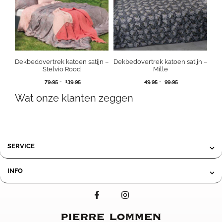
Dekbedovertrek katoen satijn –
Dekbedovertrek katoen satijn –
Stelvio Rood
Mille
Prijsklasse:
Prijsklasse:
79,95
-
139,95
49,95
-
99,95
79,95
49,95
Wat onze klanten zeggen
tot
tot
139,95
99,95
SERVICE
INFO