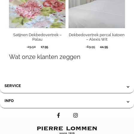
Satijnen Dekbedovertrek –
Dekbedovertrek percal katoen
Palau
– Alexis Wit
Oorspronkelijke
Huidige
Oorspronkelijke
Huidige
29,50
17,95
69,95
44,95
prijs
prijs
prijs
prijs
Wat onze klanten zeggen
was:
is:
was:
is:
29,50.
17,95.
69,95.
44,95.
SERVICE
INFO