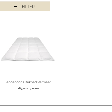
FILTER
Eendendons Dekbed Vermeer
Prijsklasse:
169,00
-
774,00
169,00
tot
774,00