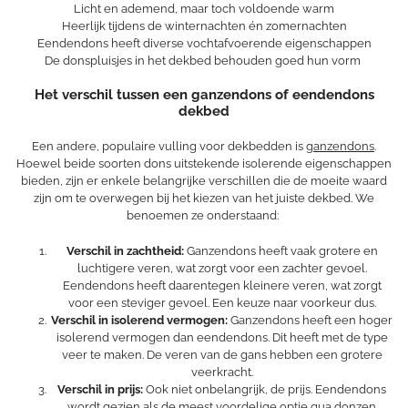
Licht en ademend, maar toch voldoende warm
Heerlijk tijdens de winternachten én zomernachten
Eendendons heeft diverse vochtafvoerende eigenschappen
De donspluisjes in het dekbed behouden goed hun vorm
Het verschil tussen een ganzendons of eendendons
dekbed
Een andere, populaire vulling voor dekbedden is
ganzendons
.
Hoewel beide soorten dons uitstekende isolerende eigenschappen
bieden, zijn er enkele belangrijke verschillen die de moeite waard
zijn om te overwegen bij het kiezen van het juiste dekbed. We
benoemen ze onderstaand:
Verschil in zachtheid:
Ganzendons heeft vaak grotere en
luchtigere veren, wat zorgt voor een zachter gevoel.
Eendendons heeft daarentegen kleinere veren, wat zorgt
voor een steviger gevoel. Een keuze naar voorkeur dus.
Verschil in isolerend vermogen:
Ganzendons heeft een hoger
isolerend vermogen dan eendendons. Dit heeft met de type
veer te maken. De veren van de gans hebben een grotere
veerkracht.
Verschil in prijs:
Ook niet onbelangrijk, de prijs. Eendendons
wordt gezien als de meest voordelige optie qua donzen