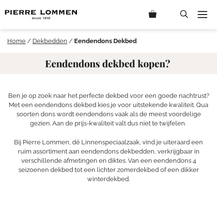
Ga
M
naar
de
inhoud
Home
/
Dekbedden
/
Eendendons Dekbed
Eendendons dekbed kopen?
Ben je op zoek naar het perfecte dekbed voor een goede nachtrust?
Met een eendendons dekbed kies je voor uitstekende kwaliteit. Qua
soorten dons wordt eendendons vaak als de meest voordelige
gezien. Aan de prijs-kwaliteit valt dus niet te twijfelen.
Bij Pierre Lommen, dé Linnenspeciaalzaak, vind je uiteraard een
ruim assortiment aan eendendons dekbedden, verkrijgbaar in
verschillende afmetingen en diktes. Van een eendendons 4
seizoenen dekbed tot een lichter zomerdekbed of een dikker
winterdekbed.