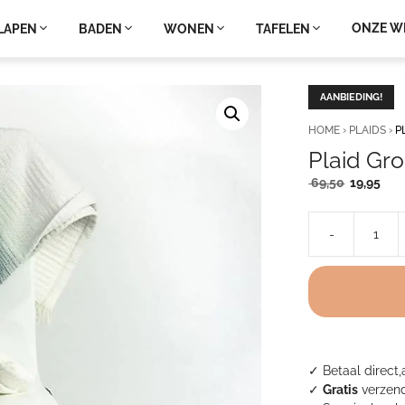
ONZE W
LAPEN
BADEN
WONEN
TAFELEN
AANBIEDING!
HOME
›
PLAIDS
›
P
Plaid Gr
Oorspronk
Hui
69,50
19,95
prijs
prij
was:
is:
-
69,50.
19,9
Plaid
Groen
Legend
aantal
✓ Betaal direct,
✓
Gratis
verzend