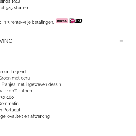
sinds 1918
et 5/5 sterren
p in 3 rente-vrije betalingen.
VING
Groen Legend
 Groen met ecru
: Franjes met ingeweven dessin
aal: 100% katoen
130×180
 Dommelin
n Portugal
ige kwaliteit en afwerking