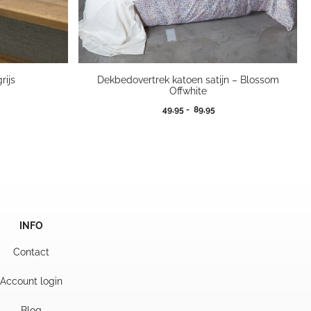
rijs
Dekbedovertrek katoen satijn – Blossom
Offwhite
jsklasse:
Prijsklasse:
49,95
-
89,95
,95
49,95
tot
9,95
89,95
INFO
Contact
Account login
Blog