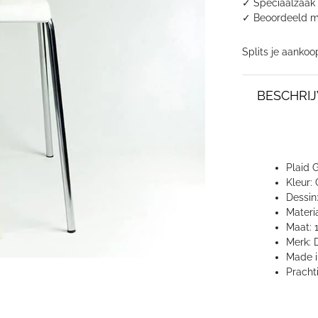
✓ Speciaalzaak 
✓
Beoordeeld m
Splits je aankoo
BESCHRIJ
Plaid 
Kleur:
Dessin
Materi
Maat: 
Merk:
Made i
Pracht