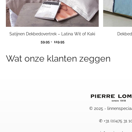
Satijnen Dekbedovertrek – Latina Wit of Kaki
Dekbedo
Prijsklasse:
59,95
-
119,95
59,95
tot
Wat onze klanten zeggen
119,95
© 2025 - linnenspecia
✆
+31 (0)475 31 1