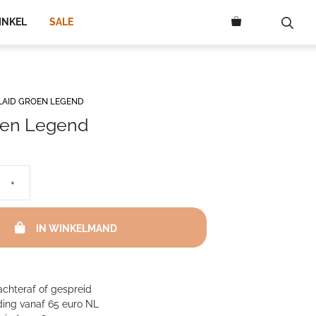
INKEL
SALE
LAID GROEN LEGEND
oen Legend
elijke
dige
s
+
5.
IN WINKELMAND
achteraf of gespreid
ing vanaf 65 euro NL