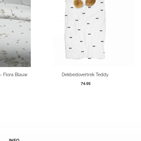
– Flora Blauw
Dekbedovertrek Teddy
kelijke
dige
74,95
s
95.
INFO