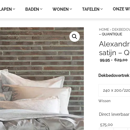
ONZE W
LAPEN
BADEN
WONEN
TAFELEN
HOME
›
DEKBEDO
– QUANTIQUE
Alexandr
satijn – 
P
99,95
-
629,00
9
t
Dekbedovertrek
6
Wissen
Direct leverbaar
575,00