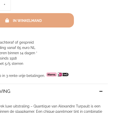
+
IN WINKELMAND
 achteraf of gespreid
ing vanaf 65 euro NL
neren binnen 14 dagen *
sinds 1918
et 5/5 sterren
p in 3 rente-vrije betalingen.
VING
k luxe uitstraling – Quantique van Alexandre Turpault is een
innen de slaapkamer. Een chique parelmoer tint in combinatie