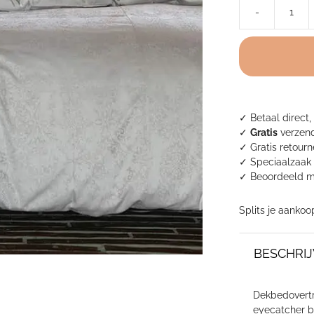
-
Alexandre
Turpault
dekbedovertrek
katoen
satijn
-
Quantique
✓ Betaal direct,
aantal
✓
Gratis
verzend
✓ Gratis retour
✓ Speciaalzaak 
✓
Beoordeeld m
Splits je aankoo
BESCHRIJ
Dekbedovertre
eyecatcher b