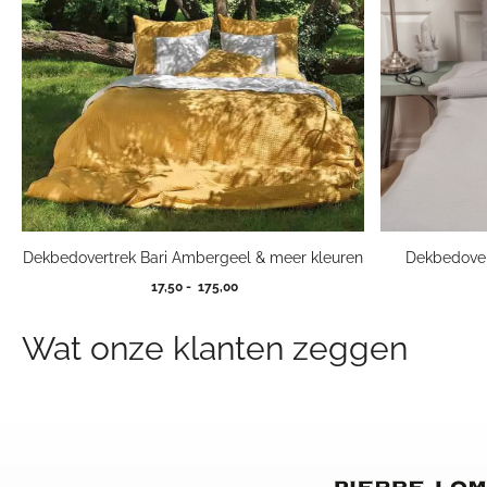
Dekbedovertrek Bari Ambergeel & meer kleuren
Dekbedover
Prijsklasse:
17,50
-
175,00
17,50
tot
Wat onze klanten zeggen
175,00