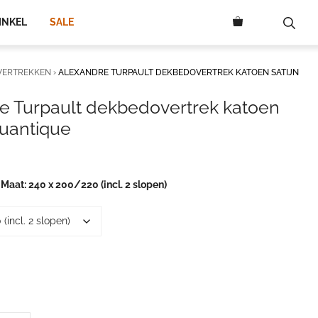
629,00
INKEL
SALE
VERTREKKEN
›
ALEXANDRE TURPAULT DEKBEDOVERTREK KATOEN SATIJN
e Turpault dekbedovertrek katoen
Quantique
rijsklasse:
9,95
ot
 Maat
240 x 200/220 (incl. 2 slopen)
29,00