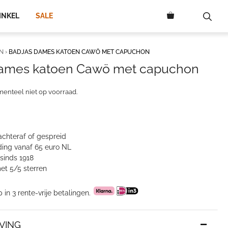
INKEL
SALE
N
›
BADJAS DAMES KATOEN CAWÖ MET CAPUCHON
dames katoen Cawö met capuchon
menteel niet op voorraad.
achteraf of gespreid
ing vanaf 65 euro NL
sinds 1918
et 5/5 sterren
p in 3 rente-vrije betalingen.
VING