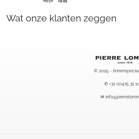
Oorspronkelijke
Huidige
69,50
19,95
prijs
prijs
was:
is:
Wat onze klanten zeggen
69,50.
19,95.
© 2025 - linnenspecia
✆
+31 (0)475 31 1
✉
info@pierrelomm