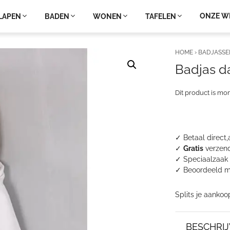
ONZE W
LAPEN
BADEN
WONEN
TAFELEN
HOME
›
BADJASSE
Badjas 
Dit product is mo
✓ Betaal direct,
✓
Gratis
verzend
✓ Speciaalzaak 
✓
Beoordeeld m
Splits je aankoo
BESCHRIJ