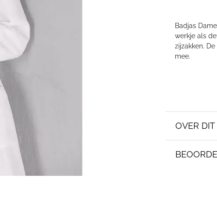
Badjas Dames 
werkje als de
zijzakken. D
mee.
OVER DI
BEOORDE