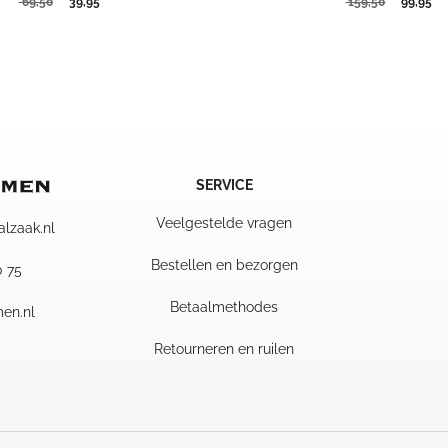
Oorspronkelijke
Huidige
Oorspron
Hu
69,50
39,95
159,50
99,95
prijs
prijs
prijs
pri
was:
is:
was:
is:
69,50.
39,95.
159,50.
99
SERVICE
Veelgestelde vragen
alzaak.nl
Bestellen en bezorgen
0 75
Betaalmethodes
en.nl
Retourneren en ruilen