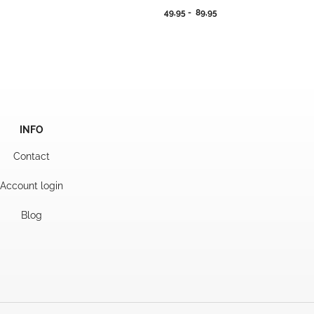
kelijke
idige
Prijsklasse:
49,95
-
89,95
js
49,95
tot
,95.
89,95
INFO
Contact
Account login
Blog