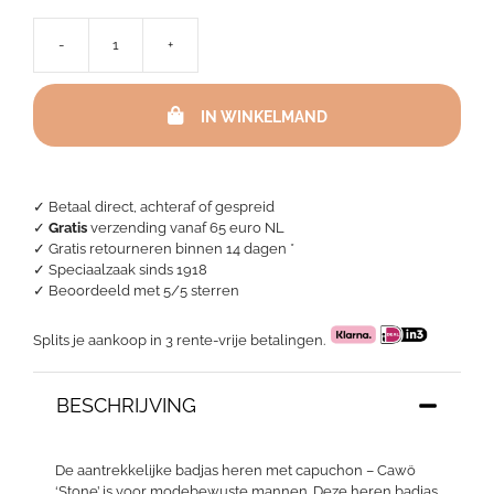
-
+
Badjas
heren
met
IN WINKELMAND
capuchon
-
Cawö
Stone
aantal
✓ Betaal direct, achteraf of gespreid
✓
Gratis
verzending vanaf 65 euro NL
✓ Gratis retourneren binnen 14 dagen *
✓ Speciaalzaak sinds 1918
✓
Beoordeeld met 5/5 sterren
Splits je aankoop in 3 rente-vrije betalingen.
BESCHRIJVING
De aantrekkelijke badjas heren met capuchon – Cawö
‘Stone’ is voor modebewuste mannen. Deze heren badjas