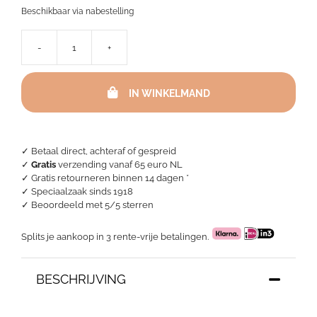
Beschikbaar via nabestelling
-
+
Bella
Donna
kamerjas
IN WINKELMAND
unisex
-
Grijs
aantal
✓ Betaal direct, achteraf of gespreid
✓
Gratis
verzending vanaf 65 euro NL
✓ Gratis retourneren binnen 14 dagen *
✓ Speciaalzaak sinds 1918
✓
Beoordeeld met 5/5 sterren
Splits je aankoop in 3 rente-vrije betalingen.
BESCHRIJVING