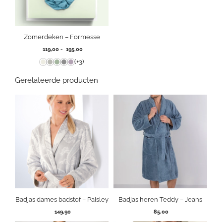
Zomerdeken – Formesse
Prijsklasse:
119,00
-
195,00
119,00
(+3)
tot
195,00
Gerelateerde producten
Badjas dames badstof – Paisley
Badjas heren Teddy – Jeans
149,90
85,00