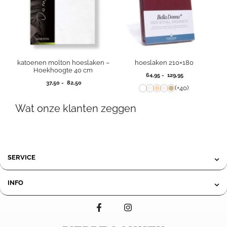
katoenen molton hoeslaken –
hoeslaken 210×180
Hoekhoogte 40 cm
Prijsklasse:
64,95
-
129,95
Prijsklasse:
37,50
-
82,50
64,95
(+40)
37,50
tot
tot
129,95
Wat onze klanten zeggen
82,50
SERVICE
INFO