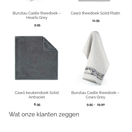
Bunzlau Castle theedoek –
Cawö theedoek Solid Platin
Hearts Grey
11,95
9,95
Cawö keukendoek Solid
Bunzlau Castle theedoek –
Antraciet
Cows Grey
Prijsklasse:
8,95
9,95
-
19,90
9,95
Wat onze klanten zeggen
tot
19,90