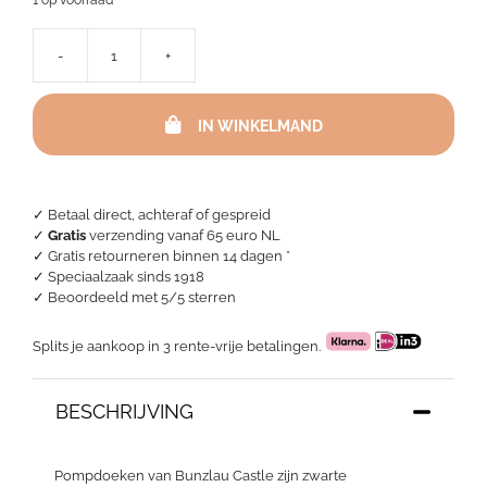
-
+
Bunzlau
Castle
keukendoek
IN WINKELMAND
-
Blok
Zwart
aantal
✓ Betaal direct, achteraf of gespreid
✓
Gratis
verzending vanaf 65 euro NL
✓ Gratis retourneren binnen 14 dagen *
✓ Speciaalzaak sinds 1918
✓
Beoordeeld met 5/5 sterren
Splits je aankoop in 3 rente-vrije betalingen.
BESCHRIJVING
Pompdoeken van Bunzlau Castle zijn zwarte