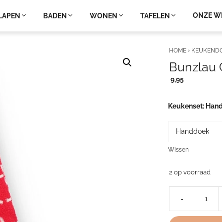
ONZE W
LAPEN
BADEN
WONEN
TAFELEN
HOME
›
KEUKEND
Bunzlau 
9,95
Keukenset
Han
Wissen
2 op voorraad
-
Bunzlau
Castle