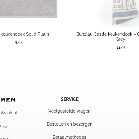
keukendoek Solid Platin
Bunzlau Castle keukendoek – 
Grey
8,95
11,95
SERVICE
Veelgestelde vragen
alzaak.nl
Bestellen en bezorgen
0 75
Betaalmethodes
en.nl