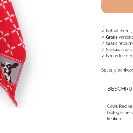
keukendoek
-
Koe
Rood
aantal
✓ Betaal direct,
✓
Gratis
verzend
✓ Gratis retour
✓ Speciaalzaak 
✓
Beoordeeld m
Splits je aankoo
BESCHRIJ
Cows Red van
biologische k
keuken.