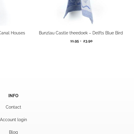
Canal Houses
Bunzlau Castle theedoek – Delfts Blue Bird
Prijsklasse:
11,95
-
23,90
11,95
tot
23,90
INFO
Contact
Account login
Blog