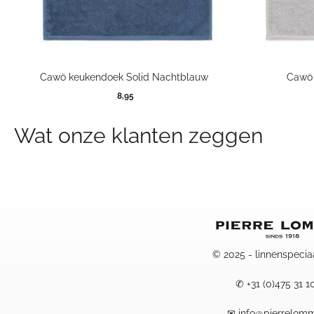
Cawö keukendoek Solid Nachtblauw
Cawö 
8,95
Wat onze klanten zeggen
© 2025 - linnenspecia
✆
+31 (0)475 31 1
✉
info@pierrelomm