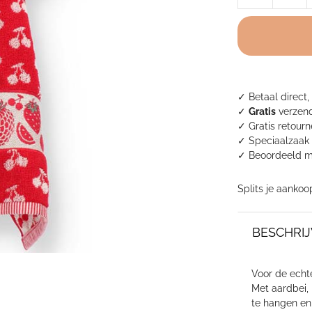
Castle
keukendoek
-
Fruit
Red
aantal
✓ Betaal direct,
✓
Gratis
verzend
✓ Gratis retour
✓ Speciaalzaak 
✓
Beoordeeld m
Splits je aankoo
BESCHRIJ
Voor de echte
Met aardbei, 
te hangen en