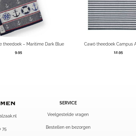
e theedoek – Maritime Dark Blue
Cawö theedoek Campus A
9,95
12,95
SERVICE
Veelgestelde vragen
alzaak.nl
Bestellen en bezorgen
0 75