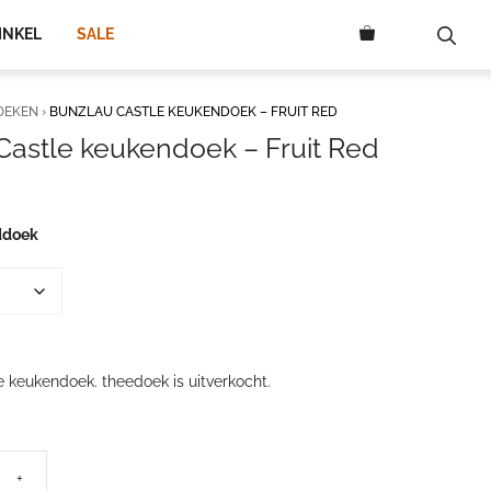
INKEL
SALE
OEKEN
›
BUNZLAU CASTLE KEUKENDOEK – FRUIT RED
Castle keukendoek – Fruit Red
ddoek
e keukendoek. theedoek is uitverkocht.
+