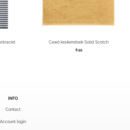
ntraciet
Cawö keukendoek Solid Scotch
8,95
INFO
Contact
Account login