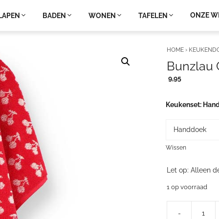
ONZE W
LAPEN
BADEN
WONEN
TAFELEN
HOME
›
KEUKEND
Bunzlau 
9,95
Keukenset
Han
Wissen
Let op: Alleen d
1 op voorraad
-
Bunzlau