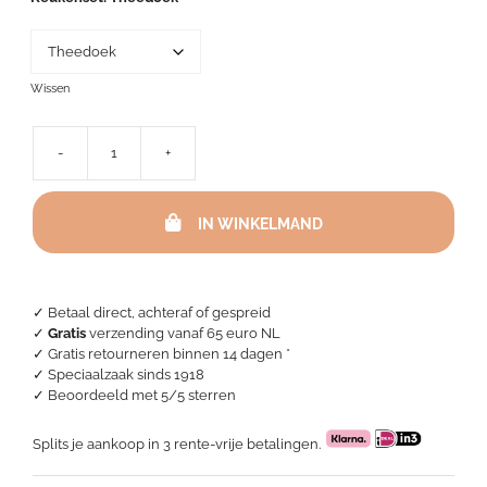
Wissen
-
+
Bunzlau
Castle
theedoek
IN WINKELMAND
-
Dogs
Dark
Blue
aantal
✓ Betaal direct, achteraf of gespreid
✓
Gratis
verzending vanaf 65 euro NL
✓ Gratis retourneren binnen 14 dagen *
✓ Speciaalzaak sinds 1918
✓
Beoordeeld met 5/5 sterren
Splits je aankoop in 3 rente-vrije betalingen.