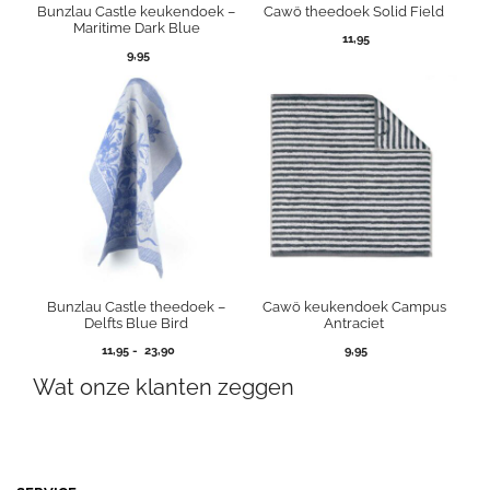
Bunzlau Castle keukendoek –
Cawö theedoek Solid Field
Maritime Dark Blue
11,95
9,95
Bunzlau Castle theedoek –
Cawö keukendoek Campus
Delfts Blue Bird
Antraciet
Prijsklasse:
11,95
-
23,90
9,95
11,95
Wat onze klanten zeggen
tot
23,90