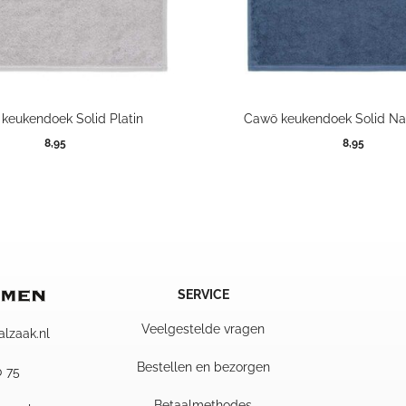
keukendoek Solid Platin
Cawö keukendoek Solid N
8,95
8,95
SERVICE
Veelgestelde vragen
alzaak.nl
Bestellen en bezorgen
0 75
Betaalmethodes