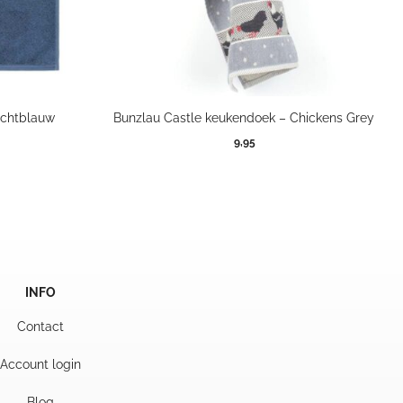
achtblauw
Bunzlau Castle keukendoek – Chickens Grey
9,95
INFO
Contact
Account login
Blog