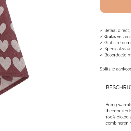
theedoek
-
Hearts
Burgundy
aantal
✓ Betaal direct,
✓
Gratis
verzend
✓ Gratis retour
✓ Speciaalzaak 
✓
Beoordeeld m
Splits je aankoo
BESCHRIJ
Breng warmte
theedoeken H
100% biologis
combineren m