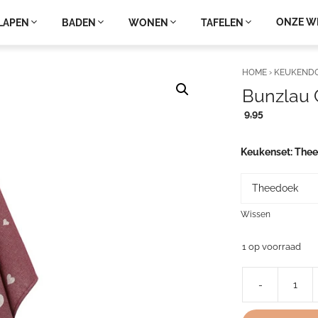
ONZE W
LAPEN
BADEN
WONEN
TAFELEN
HOME
›
KEUKEND
Bunzlau 
9,95
Keukenset
The
Wissen
1 op voorraad
-
Bunzlau
Castle