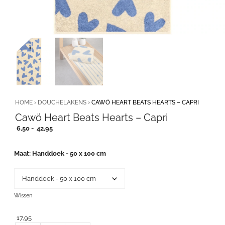
HOME
›
DOUCHELAKENS
›
CAWÖ HEART BEATS HEARTS – CAPRI
Cawö Heart Beats Hearts – Capri
Prijsklasse:
6,50
-
42,95
6,50
tot
Maat
Handdoek - 50 x 100 cm
42,95
Wissen
17,95