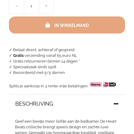
-
+
Cawö
Heart
Beats
IN WINKELMAND
Hearts
-
Capri
aantal
✓ Betaal direct, achteraf of gespreid
✓
Gratis
verzending vanaf 65 euro NL
✓ Gratis retourneren binnen 14 dagen *
✓ Speciaalzaak sinds 1918
✓
Beoordeeld met 5/5 sterren
Splits je aankoop in 3 rente-vrije betalingen.
BESCHRIJVING
Geef een beetje meer liefde aan de badkamer. De Heart
Beats collectie brengt speels design en zachte luxe
samen. Gemaakt van hoogwaardige kwaliteit, voelbare