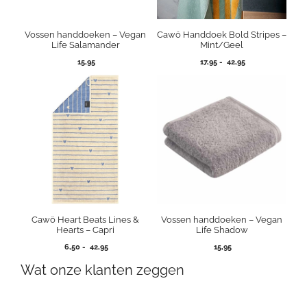
Vossen handdoeken – Vegan
Cawö Handdoek Bold Stripes –
Life Salamander
Mint/Geel
Prijsklasse:
15,95
17,95
-
42,95
17,95
tot
42,95
Cawö Heart Beats Lines &
Vossen handdoeken – Vegan
Hearts – Capri
Life Shadow
Prijsklasse:
6,50
-
42,95
15,95
6,50
Wat onze klanten zeggen
tot
42,95