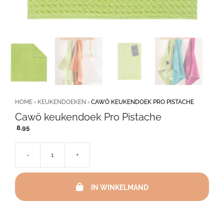
HOME
›
KEUKENDOEKEN
›
CAWÖ KEUKENDOEK PRO PISTACHE
Cawö keukendoek Pro Pistache
8,95
-
+
Cawö
keukendoek
Pro
IN WINKELMAND
Pistache
aantal