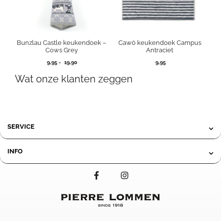
Bunzlau Castle keukendoek –
Cawö keukendoek Campus
Cows Grey
Antraciet
Prijsklasse:
9,95
-
19,90
9,95
9,95
Wat onze klanten zeggen
tot
19,90
SERVICE
INFO