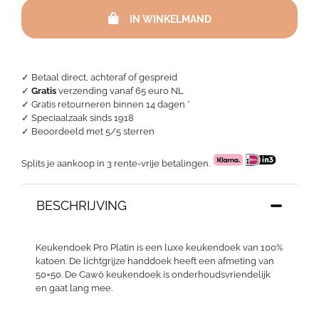
Pro
IN WINKELMAND
Platin
aantal
✓ Betaal direct, achteraf of gespreid
✓
Gratis
verzending vanaf 65 euro NL
✓ Gratis retourneren binnen 14 dagen *
✓ Speciaalzaak sinds 1918
✓
Beoordeeld met 5/5 sterren
Splits je aankoop in 3 rente-vrije betalingen.
BESCHRIJVING
Keukendoek Pro Platin is een luxe keukendoek van 100%
katoen. De lichtgrijze handdoek heeft een afmeting van
50×50. De Cawö keukendoek is onderhoudsvriendelijk
en gaat lang mee.