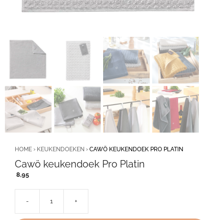
HOME
›
KEUKENDOEKEN
›
CAWÖ KEUKENDOEK PRO PLATIN
Cawö keukendoek Pro Platin
8,95
-
+
Cawö
keukendoek