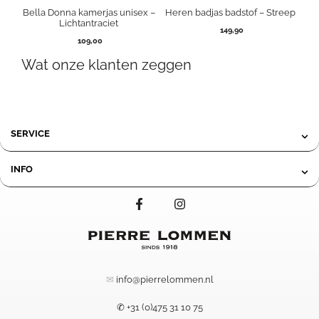
Bella Donna kamerjas unisex –
Heren badjas badstof – Streep
Lichtantraciet
149,90
109,00
Wat onze klanten zeggen
SERVICE
INFO
✉
info@pierrelommen.nl
✆ +31 (0)475 31 10 75