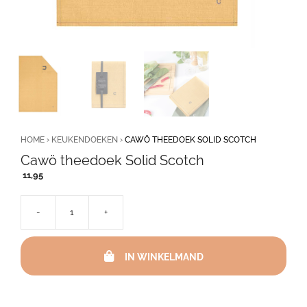
HOME
›
KEUKENDOEKEN
›
CAWÖ THEEDOEK SOLID SCOTCH
Cawö theedoek Solid Scotch
11,95
-
+
Cawö
theedoek
Solid
IN WINKELMAND
Scotch
aantal