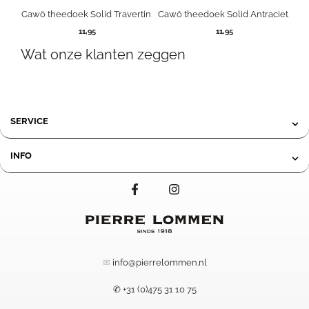
Cawö theedoek Solid Travertin
Cawö theedoek Solid Antraciet
11,95
11,95
Wat onze klanten zeggen
SERVICE
INFO
✉
info@pierrelommen.nl
✆ +31 (0)475 31 10 75