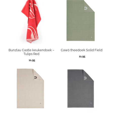
Bunzlau Castle keukendoek –
Cawö theedoek Solid Field
Tulips Red
11,95
11,95