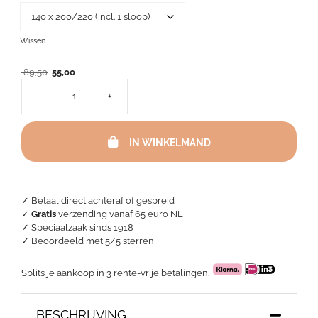
Wissen
Oorspronkelijke
Huidige
89,50
55,00
prijs
prijs
-
+
was:
is:
Dekbedovertrek
89,50.
55,00.
Bari
Wit-
IN WINKELMAND
Zwart
aantal
✓ Betaal direct,achteraf of gespreid
✓
Gratis
verzending vanaf 65 euro NL
✓ Speciaalzaak sinds 1918
✓
Beoordeeld met 5/5 sterren
Splits je aankoop in 3 rente-vrije betalingen.
BESCHRIJVING