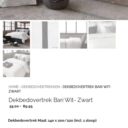
HOME
›
DEKBEDOVERTREKKEN
›
DEKBEDOVERTREK BARI WIT-
ZWART
Dekbedovertrek Bari Wit- Zwart
Prijsklasse:
55,00
-
89,95
55,00
tot
Dekbedovertrek Maat
140 x 200/220 (incl. 1 sloop)
89,95