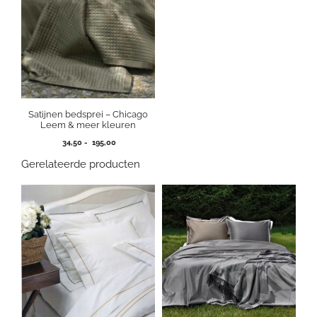
Satijnen bedsprei – Chicago
Leem & meer kleuren
Prijsklasse:
34,50
-
195,00
34,50
Gerelateerde producten
tot
195,00