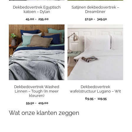
Dekbedovertrek Egyptisch
Satijnen dekbedovertrek –
katoen – Dylan
Dreamliner
Prijsklasse:
Prijsklasse:
45,00
-
295,00
57,50
-
349,50
45,00
57,50
tot
tot
295,00
349,50
Dekbedovertrek
Dekbedovertrek Washed
wafelstructuur Lugano – Wit
Linnen – Tough (In meer
kleuren)
Prijsklasse:
69,95
-
119,95
Prijsklasse:
69,95
59,50
-
419,00
59,50
tot
Wat onze klanten zeggen
tot
119,95
419,00