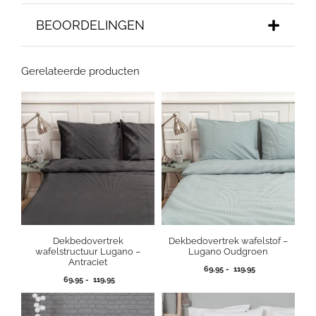
BEOORDELINGEN
Gerelateerde producten
Dekbedovertrek
Dekbedovertrek wafelstof –
wafelstructuur Lugano –
Lugano Oudgroen
Antraciet
Prijsklasse:
69,95
-
119,95
Prijsklasse:
69,95
-
119,95
69,95
69,95
tot
tot
119,95
119,95