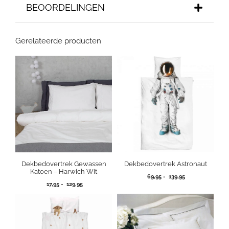
BEOORDELINGEN
Gerelateerde producten
Dekbedovertrek Gewassen
Dekbedovertrek Astronaut
Katoen – Harwich Wit
Prijsklasse:
69,95
-
139,95
Prijsklasse:
17,95
-
129,95
69,95
17,95
tot
tot
139,95
129,95