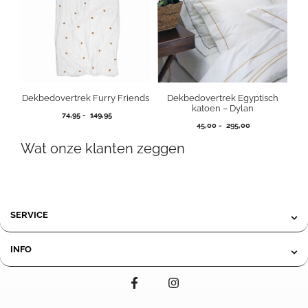
Dekbedovertrek Furry Friends
Dekbedovertrek Egyptisch
katoen – Dylan
Prijsklasse:
74,95
-
149,95
Prijsklasse:
74,95
45,00
-
295,00
45,00
tot
Wat onze klanten zeggen
tot
149,95
295,00
SERVICE
INFO