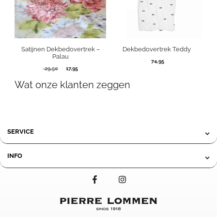
Satijnen Dekbedovertrek –
Dekbedovertrek Teddy
Palau
74,95
Oorspronkelijke
Huidige
29,50
17,95
prijs
prijs
Wat onze klanten zeggen
was:
is:
29,50.
17,95.
SERVICE
INFO