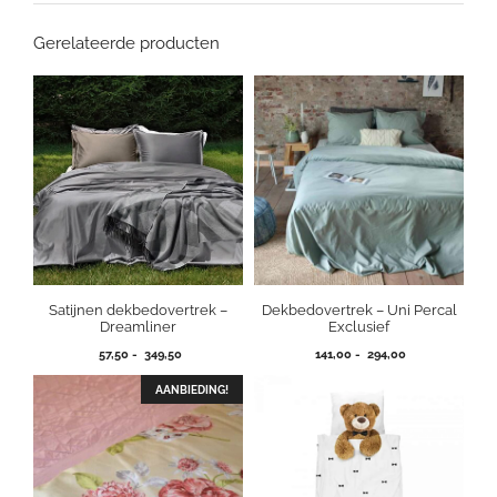
Gerelateerde producten
Satijnen dekbedovertrek –
Dekbedovertrek – Uni Percal
Dreamliner
Exclusief
Prijsklasse:
Prijsklasse:
57,50
-
349,50
141,00
-
294,00
57,50
141,00
tot
tot
AANBIEDING!
349,50
294,00