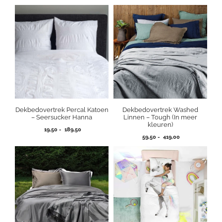
Dekbedovertrek Percal Katoen
Dekbedovertrek Washed
– Seersucker Hanna
Linnen – Tough (In meer
kleuren)
Prijsklasse:
19,50
-
189,50
Prijsklasse:
19,50
59,50
-
419,00
59,50
tot
tot
189,50
419,00