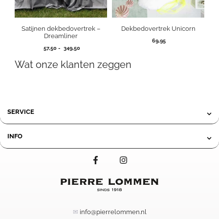
Satijnen dekbedovertrek –
Dekbedovertrek Unicorn
Dreamliner
69,95
Prijsklasse:
57,50
-
349,50
57,50
Wat onze klanten zeggen
tot
349,50
SERVICE
INFO
✉
info@pierrelommen.nl