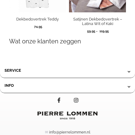
Dekbedovertrek Teddy
Satijnen Dekbedovertrek –
Latina Wit of Kaki
74,95
Prijsklasse:
59,95
-
119,95
59,95
Wat onze klanten zeggen
tot
119,95
SERVICE
INFO
✉
info@pierrelommen.nl