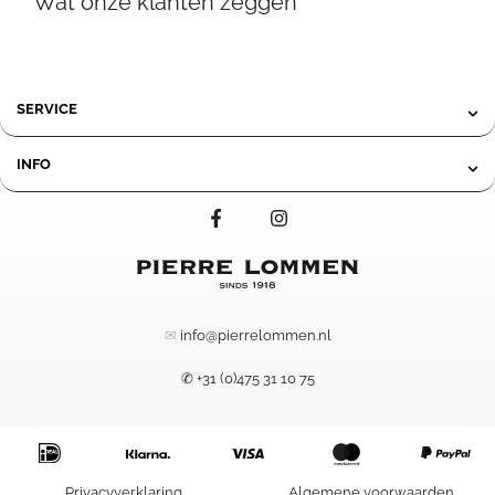
Wat onze klanten zeggen
119,95
SERVICE
INFO
✉
info@pierrelommen.nl
✆ +31 (0)475 31 10 75
249,95
Privacyverklaring
Algemene voorwaarden