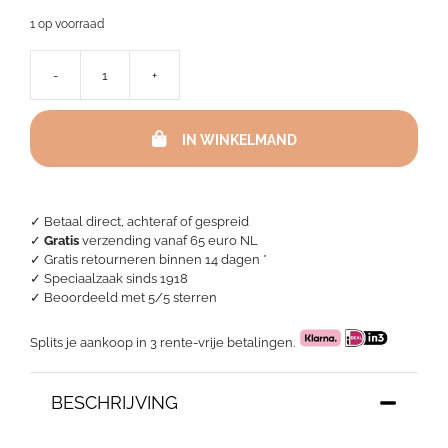
1 op voorraad
-
+
Dekbedovertrek
Egyptisch
percal
IN WINKELMAND
katoen
-
Flamish
Bouquet
aantal
✓ Betaal direct, achteraf of gespreid
✓
Gratis
verzending vanaf 65 euro NL
✓ Gratis retourneren binnen 14 dagen *
✓ Speciaalzaak sinds 1918
✓
Beoordeeld met 5/5 sterren
Splits je aankoop in 3 rente-vrije betalingen.
BESCHRIJVING