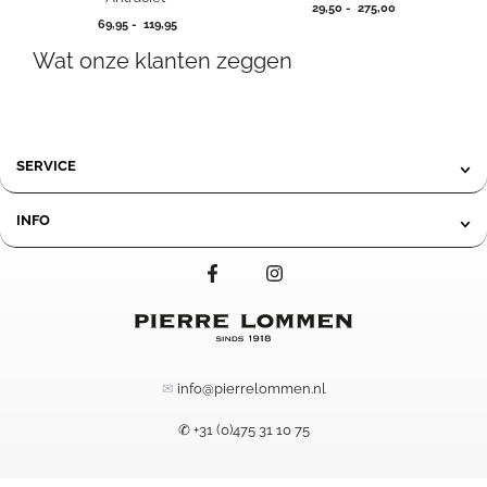
Prijsklasse:
29,50
-
275,00
Prijsklasse:
69,95
-
119,95
29,50
69,95
tot
Wat onze klanten zeggen
tot
275,00
119,95
SERVICE
INFO
✉
info@pierrelommen.nl
✆ +31 (0)475 31 10 75