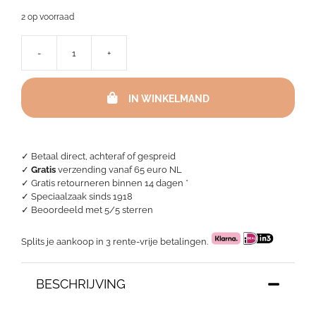
2 op voorraad
-
+
Dekbedovertrek
Egyptisch
percal
IN WINKELMAND
katoen
-
Sea
Flower
aantal
✓ Betaal direct, achteraf of gespreid
✓
Gratis
verzending vanaf 65 euro NL
✓ Gratis retourneren binnen 14 dagen *
✓ Speciaalzaak sinds 1918
✓
Beoordeeld met 5/5 sterren
Splits je aankoop in 3 rente-vrije betalingen.
BESCHRIJVING