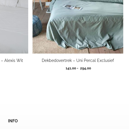
– Alexis Wit
Dekbedovertrek – Uni Percal Exclusief
kelijke
dige
Prijsklasse:
141,00
-
294,00
js
141,00
tot
95.
294,00
INFO