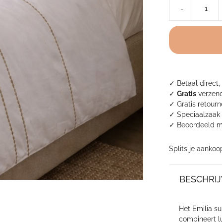
-
Dekbedovertrek
Emilia
Super
Soft
-
White/
Cappuccino
✓ Betaal direct,
aantal
✓
Gratis
verzend
✓ Gratis retour
✓ Speciaalzaak 
✓
Beoordeeld m
Splits je aankoo
BESCHRIJ
Het Emilia su
combineert l