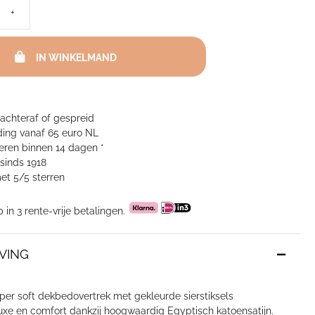
+
IN WINKELMAND
 achteraf of gespreid
ing vanaf 65 euro NL
neren binnen 14 dagen *
sinds 1918
et 5/5 sterren
p in 3 rente-vrije betalingen.
VING
per soft dekbedovertrek met gekleurde sierstiksels
uxe en comfort dankzij hoogwaardig Egyptisch katoensatijn.