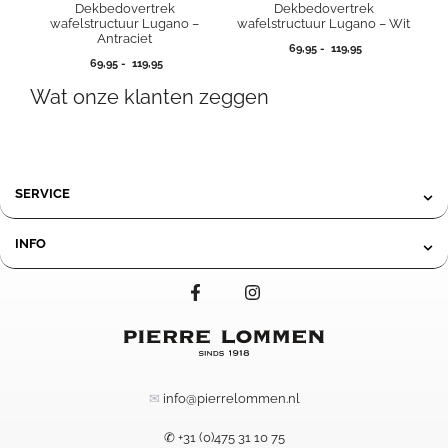
Dekbedovertrek
Dekbedovertrek
wafelstructuur Lugano – Wit
wafelstructuur Lugano –
Antraciet
Prijsklasse:
69,95
-
119,95
Prijsklasse:
69,95
69,95
-
119,95
69,95
tot
Wat onze klanten zeggen
tot
119,95
119,95
SERVICE
INFO
✉
info@pierrelommen.nl
✆ +31 (0)475 31 10 75