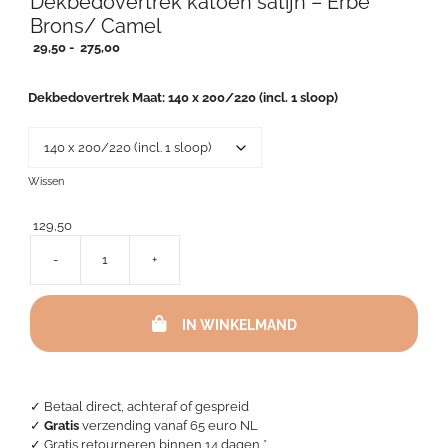
Dekbedovertrek katoen satijn – Erbe
Brons/ Camel
Prijsklasse:
29,50
-
275,00
29,50
tot
Dekbedovertrek Maat
140 x 200/220 (incl. 1 sloop)
275,00
Wissen
129,50
-
+
Dekbedovertrek
katoen
satijn
IN WINKELMAND
-
Erbe
Brons/
Camel
aantal
✓ Betaal direct, achteraf of gespreid
✓
Gratis
verzending vanaf 65 euro NL
✓ Gratis retourneren binnen 14 dagen *