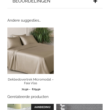
BEOORDELINGEN
Andere suggesties…
Dekbedovertrek Micromodal –
Faia Vlas
Prijsklasse:
72,50
-
679,50
72,50
Gerelateerde producten
tot
679,50
AANBIEDING!