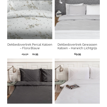
Dekbedovertrek Percal Katoen
Dekbedovertrek Gewassen
– Flora Blauw
Katoen – Harwich Lichtgrijs
Oorspronkelijke
Huidige
19,50
11,95
69,95
prijs
prijs
was:
is:
19,50.
11,95.