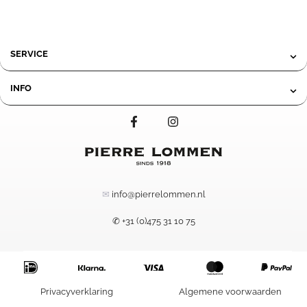
SERVICE
INFO
✉
info@pierrelommen.nl
✆ +31 (0)475 31 10 75
19,95
-
Prijsklasse:
Privacyverklaring
Algemene voorwaarden
149,95
19,95