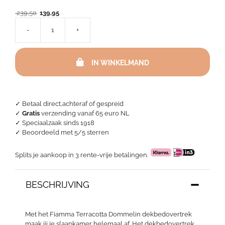
Oorspronkelijke
Huidige
239,50
139,95
prijs
prijs
-
+
was:
is:
Dekbedovertrek
239,50.
139,95.
katoen
satijn
IN WINKELMAND
-
Fiamma
Terracotta
aantal
✓ Betaal direct,achteraf of gespreid
✓
Gratis
verzending vanaf 65 euro NL
✓ Speciaalzaak sinds 1918
✓
Beoordeeld met 5/5 sterren
Splits je aankoop in 3 rente-vrije betalingen.
BESCHRIJVING
Met het Fiamma Terracotta Dommelin dekbedovertrek
maak jij je slaapkamer helemaal af. Het dekbedovertrek