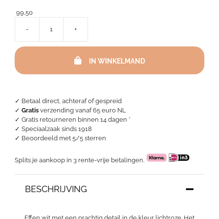
99,50
-
+
Dekbedovertrek
katoen
satijn
IN WINKELMAND
-
Listra
Wit/
Lichtroze
aantal
✓ Betaal direct, achteraf of gespreid
✓
Gratis
verzending vanaf 65 euro NL
✓ Gratis retourneren binnen 14 dagen *
✓ Speciaalzaak sinds 1918
✓
Beoordeeld met 5/5 sterren
Splits je aankoop in 3 rente-vrije betalingen.
BESCHRIJVING
Effen wit met een prachtig detail in de kleur lichtroze. Het