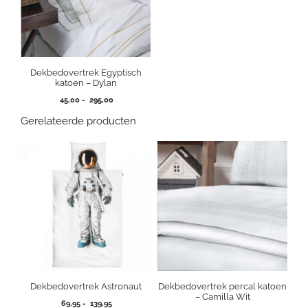
Dekbedovertrek Egyptisch
katoen – Dylan
Prijsklasse:
45,00
-
295,00
45,00
Gerelateerde producten
tot
295,00
Dekbedovertrek Astronaut
Dekbedovertrek percal katoen
– Camilla Wit
Prijsklasse:
69,95
-
139,95