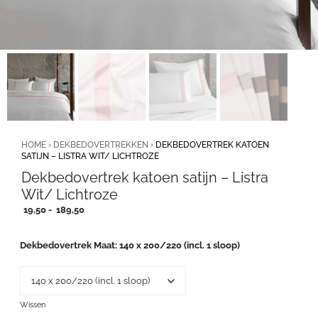
HOME
›
DEKBEDOVERTREKKEN
›
DEKBEDOVERTREK KATOEN
SATIJN – LISTRA WIT/ LICHTROZE
Dekbedovertrek katoen satijn – Listra
Wit/ Lichtroze
Prijsklasse:
19,50
-
189,50
19,50
tot
Dekbedovertrek Maat
140 x 200/220 (incl. 1 sloop)
189,50
Wissen