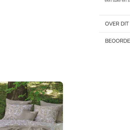
een luxe en s
OVER DI
BEOORDE