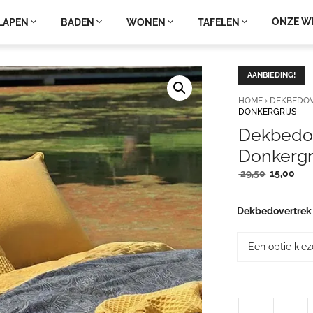
ONZE W
LAPEN
BADEN
WONEN
TAFELEN
AANBIEDING!
HOME
›
DEKBEDO
DONKERGRIJS
Dekbedove
Donkergr
Oorspronk
Hui
29,50
15,00
prijs
prij
was:
is:
Dekbedovertrek
29,50.
15,