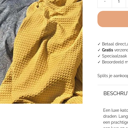
-
Dekbedovertrek
katoen
satijn
-
Stelvio
Donkergrijs
aantal
✓ Betaal direct,
✓
Gratis
verzend
✓ Speciaalzaak 
✓
Beoordeeld m
Splits je aankoo
BESCHRIJ
Een luxe kat
draden. Langv
een prachtige