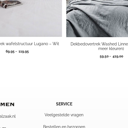
ek wafelstructuur Lugano – Wit
Dekbedovertrek Washed Linnen
meer kleuren)
Prijsklasse:
69,95
-
119,95
Pri
59,50
-
419,00
69,95
59
tot
tot
119,95
41
SERVICE
Veelgestelde vragen
alzaak.nl
Bestellen en bezorgen