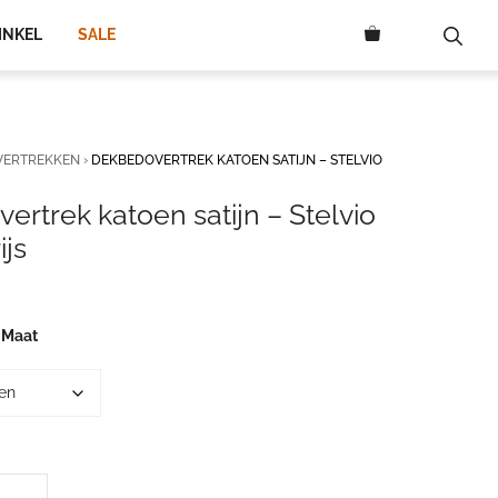
29,50.
15,00.
INKEL
SALE
VERTREKKEN
›
DEKBEDOVERTREK KATOEN SATIJN – STELVIO
rtrek katoen satijn – Stelvio
ijs
elijke
dige
s
 Maat
00.