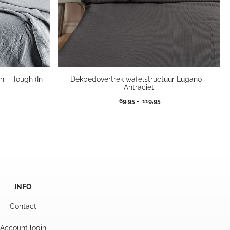
 – Tough (In
Dekbedovertrek wafelstructuur Lugano –
Antraciet
jsklasse:
Prijsklasse:
69,95
-
119,95
,50
69,95
tot
9,00
119,95
INFO
Contact
Account login