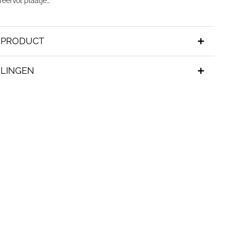
feervol plaatje…
T PRODUCT
LINGEN