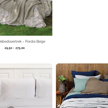
ekbedovertrek – Pordoi Beige
Prijsklasse:
29,50
-
275,00
29,50
tot
275,00