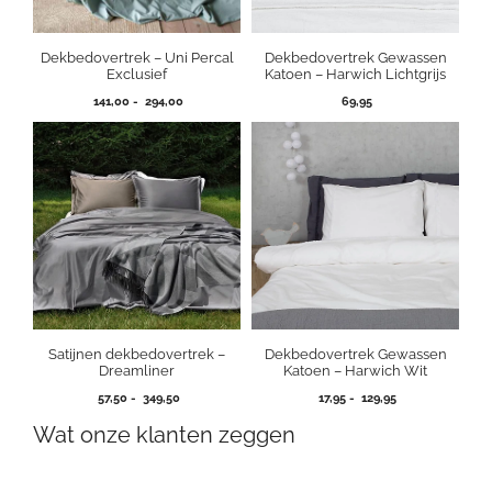
Dekbedovertrek – Uni Percal
Dekbedovertrek Gewassen
Exclusief
Katoen – Harwich Lichtgrijs
Prijsklasse:
141,00
-
294,00
69,95
141,00
tot
294,00
Satijnen dekbedovertrek –
Dekbedovertrek Gewassen
Dreamliner
Katoen – Harwich Wit
Prijsklasse:
Prijsklasse:
57,50
-
349,50
17,95
-
129,95
57,50
17,95
Wat onze klanten zeggen
tot
tot
349,50
129,95