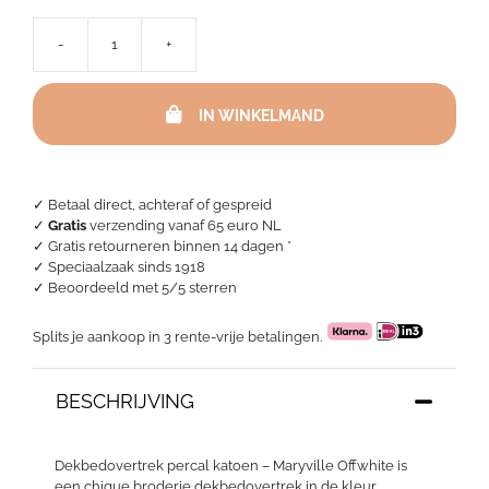
-
+
Dekbedovertrek
percal
katoen
IN WINKELMAND
–
Maryville
Offwhite
aantal
✓ Betaal direct, achteraf of gespreid
✓
Gratis
verzending vanaf 65 euro NL
✓ Gratis retourneren binnen 14 dagen *
✓ Speciaalzaak sinds 1918
✓
Beoordeeld met 5/5 sterren
Splits je aankoop in 3 rente-vrije betalingen.
BESCHRIJVING
Dekbedovertrek percal katoen – Maryville Offwhite is
een chique broderie dekbedovertrek in de kleur