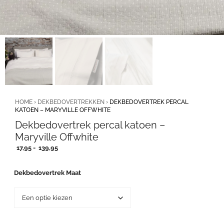
HOME
›
DEKBEDOVERTREKKEN
›
DEKBEDOVERTREK PERCAL
KATOEN – MARYVILLE OFFWHITE
Dekbedovertrek percal katoen –
Maryville Offwhite
Prijsklasse:
17,95
-
139,95
17,95
tot
Dekbedovertrek Maat
139,95