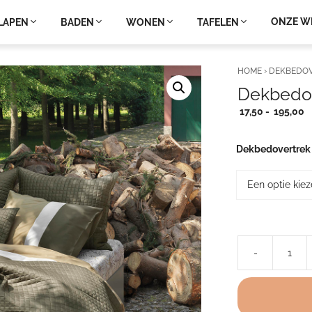
ONZE W
LAPEN
BADEN
WONEN
TAFELEN
HOME
›
DEKBEDO
Dekbedov
P
17,50
-
195,00
1
t
Dekbedovertrek
1
-
Dekbedovertrek
percal
katoen
–