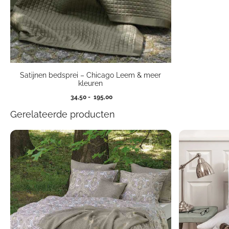
Satijnen bedsprei – Chicago Leem & meer
kleuren
Prijsklasse:
34,50
-
195,00
34,50
Gerelateerde producten
tot
195,00