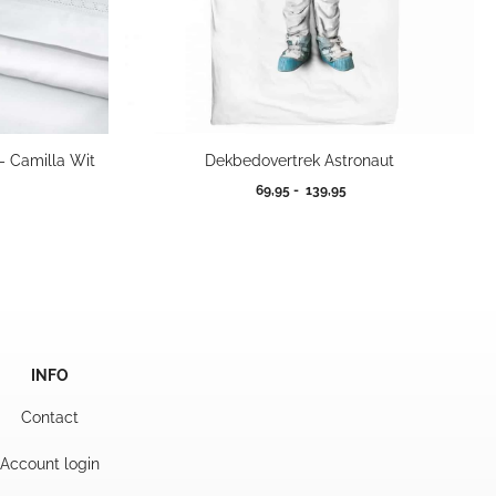
– Camilla Wit
Dekbedovertrek Astronaut
jsklasse:
Prijsklasse:
69,95
-
139,95
,95
69,95
tot
9,95
139,95
INFO
Contact
Account login