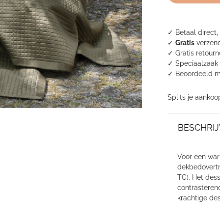
Padua
Brons
aantal
✓ Betaal direct,
✓
Gratis
verzend
✓ Gratis retour
✓ Speciaalzaak 
✓
Beoordeeld m
Splits je aankoo
BESCHRIJ
Voor een war
dekbedovertr
TC). Het dess
contrasteren
krachtige dess