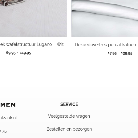
ek wafelstructuur Lugano – Wit
Dekbedovertrek percal katoen 
Prijsklasse:
Pri
69,95
-
119,95
17,95
-
139,95
69,95
17
tot
tot
119,95
13
SERVICE
Veelgestelde vragen
alzaak.nl
Bestellen en bezorgen
0 75