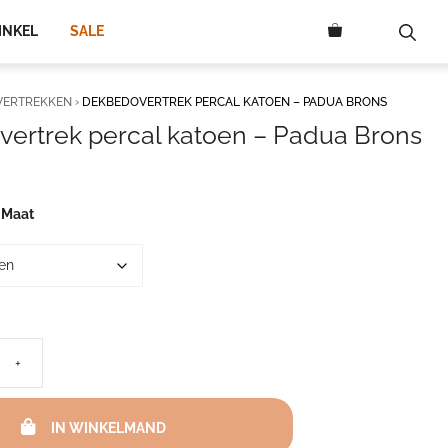
195,00
INKEL
SALE
VERTREKKEN
›
DEKBEDOVERTREK PERCAL KATOEN – PADUA BRONS
ertrek percal katoen – Padua Brons
rijsklasse:
7,50
ot
 Maat
95,00
+
IN WINKELMAND