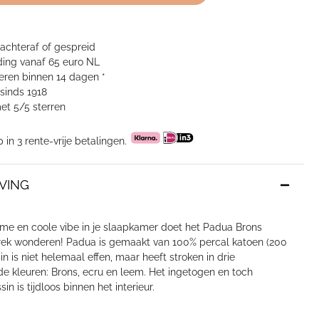
 achteraf of gespreid
ing vanaf 65 euro NL
neren binnen 14 dagen *
sinds 1918
et 5/5 sterren
p in 3 rente-vrije betalingen.
VING
me en coole vibe in je slaapkamer doet het Padua Brons
ek wonderen! Padua is gemaakt van 100% percal katoen (200
in is niet helemaal effen, maar heeft stroken in drie
de kleuren: Brons, ecru en leem. Het ingetogen en toch
in is tijdloos binnen het interieur.