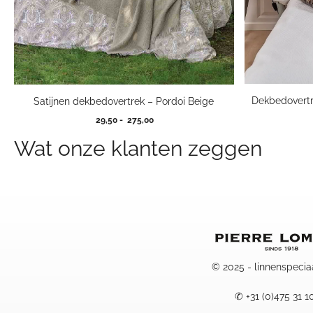
Dekbedovertr
Satijnen dekbedovertrek – Pordoi Beige
Prijsklasse:
29,50
-
275,00
29,50
Wat onze klanten zeggen
tot
275,00
© 2025 - linnenspecia
✆
+31 (0)475 31 1